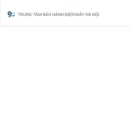
Làm
Máy
TRUNG TÂM BẢO HÀNH ĐIỆN MÁY HÀ NỘI
Giặt
Bị
Hỏng
–
Trung
Tâm
Bảo
Hành
Máy
Giặt
Electrolux