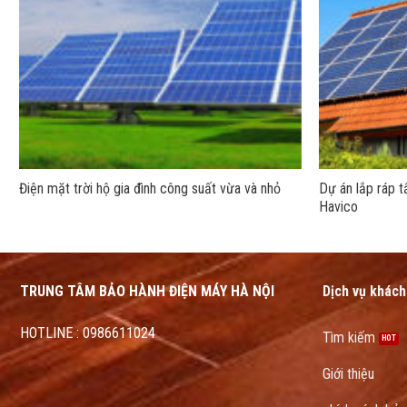
Điện mặt trời hộ gia đình công suất vừa và nhỏ
Dự án lắp ráp 
Havico
TRUNG TÂM BẢO HÀNH ĐIỆN MÁY HÀ NỘI
Dịch vụ khách
HOTLINE : 0986611024
Tìm kiếm
Giới thiệu