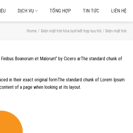
IỆU
DỊCH VỤ
TỔNG HỢP
TIN TỨC
LIÊN HỆ
Home
/
Điện mặt trời hòa lưới kết hợp lưu trữ
/
Điện mặt trời
e Finibus Boanorum et Malorum” by Cicero arThe standard chunk of
uced in their exact original formThe standard chunk of Lorem Ipsum
content of a page when looking at its layout.