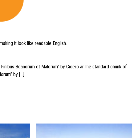
aking it look like readable English.
e Finibus Boanorum et Malorum” by Cicero arThe standard chunk of
lorum” by […]