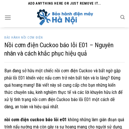
Skip
ADD ANYTHING HERE OR JUST REMOVE IT...
to
content
BẢO HÀNH NỒI CƠM ĐIỆN
Nồi cơm điện Cuckoo báo lỗi E01 – Nguyên
nhân và cách khắc phục hiệu quả
Bạn đang sở hữu một chiếc nồi cơm điện Cuckoo và bất ngờ gặp
phải lỗi E01 khiến việc nấu cơm trở nên bất tiện và lo lắng? Đừng
quá hoang mang! Bài viết này sẽ cung cấp cho bạn những kiến
thức chuyên sâu, kinh nghiệm thực tế và các lời khuyên hữu ích để
xử lý tình trạng nồi cơm điện Cuckoo báo lỗi E01 một cách dễ
dàng, an toàn và hiệu quả nhất.
nồi cơm điện cuckoo báo lỗi e01
không những làm gián đoạn quá
trình nấu nướng mà còn gây ra sự hoang mang cho người sử dụng.