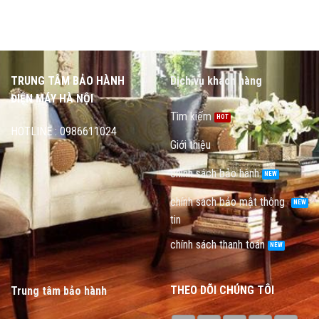
TRUNG TÂM BẢO HÀNH
Dịch vụ khách hàng
ĐIỆN MÁY HÀ NỘI
Tìm kiếm
HOTLINE : 0986611024
Giới thiệu
chính sách bảo hành
chính sách bảo mật thông
tin
chính sách thanh toán
THEO DÕI CHÚNG TÔI
Trung tâm bảo hành