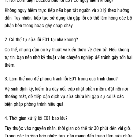
1. Nồi cơm điện Cuckoo báo lỗi E01 có nguy hiểm không?
Không nguy hiểm trực tiếp nếu bạn tắt nguồn và xử lý theo hướng
dẫn. Tuy nhiên, tiếp tục sử dụng khi gặp lỗi có thể làm hỏng các bộ
phận bên trong hoặc gây chập cháy.
2. Có thể tự sửa lỗi E01 tại nhà không?
Có thể, nhưng cần có kỹ thuật và kiến thức về điện tử. Nếu không
tự tin, bạn nên nhờ kỹ thuật viên chuyên nghiệp để tránh gây tổn hại
thêm.
3. Làm thế nào để phòng tránh lỗi E01 trong quá trình dùng?
Vệ sinh định kỳ, kiểm tra dây nối, cập nhật phần mềm, đặt nồi nơi
thoáng mát, dễ tiếp cận dịch vụ sửa chữa khi gặp sự cố là các
biện pháp phòng tránh hiệu quả.
4. Thời gian xử lý lỗi E01 bao lâu?
Tùy thuộc vào nguyên nhân, thời gian có thể từ 30 phút đến vài giờ.
Trong các trường hợp phức tạp, cần mang đến trung tâm sửa chữa