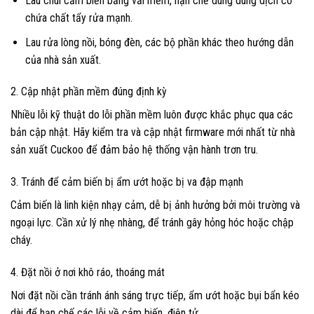
Lau chùi cảm biến bằng vải mềm, hạn chế dùng dung dịch có
chứa chất tẩy rửa mạnh.
Lau rửa lòng nồi, bóng đèn, các bộ phần khác theo hướng dẫn
của nhà sản xuất.
2. Cập nhật phần mềm đúng định kỳ
Nhiều lỗi kỹ thuật do lỗi phần mềm luôn được khắc phục qua các
bản cập nhật. Hãy kiểm tra và cập nhật firmware mới nhất từ nhà
sản xuất Cuckoo để đảm bảo hệ thống vận hành trơn tru.
3. Tránh để cảm biến bị ẩm ướt hoặc bị va đập mạnh
Cảm biến là linh kiện nhạy cảm, dễ bị ảnh hưởng bởi môi trường và
ngoại lực. Cần xử lý nhẹ nhàng, để tránh gây hỏng hóc hoặc chập
cháy.
4. Đặt nồi ở nơi khô ráo, thoáng mát
Nơi đặt nồi cần tránh ánh sáng trực tiếp, ẩm ướt hoặc bụi bẩn kéo
dài để hạn chế các lỗi về cảm biến, điện tử.