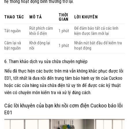
hệ thống hoạt động bình thường trở lại.
THỜI
THAO TÁC
MÔ TẢ
LỜI KHUYÊN
GIAN
Rút phích cắm
Để đảm bảo tất cả các linh
Tắt nguồn
1 phút
khỏi ổ điện
kiện được làm mới lại
Cắm lại và
Khởi động lại
Nhấn nút bắt đầu để kiểm tra
1 phút
bật nguồn
nồi
hoạt động
6. Tham khảo dịch vụ sửa chữa chuyên nghiệp
Nếu đã thực hiện các bước trên mà vẫn không khắc phục được lỗi
E01, tốt nhất là đưa nồi đến trung tâm bảo hành uy tín của Cuckoo
hoặc các cửa hàng sửa chữa điện tử uy tín để được các kỹ thuật
viên có chuyên môn kiểm tra và xử lý đúng cách.
Các lời khuyên của bạn khi nồi cơm điện Cuckoo báo lỗi
E01