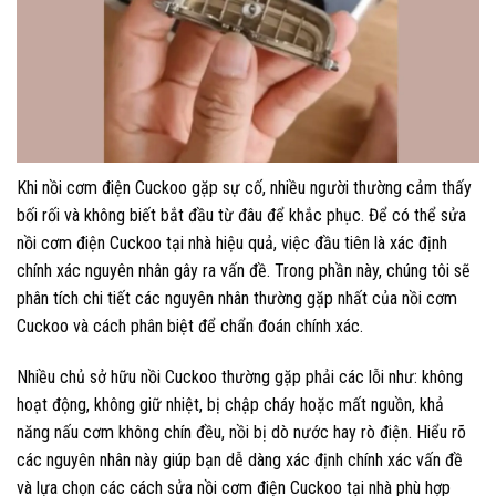
Khi nồi cơm điện Cuckoo gặp sự cố, nhiều người thường cảm thấy
bối rối và không biết bắt đầu từ đâu để khắc phục. Để có thể sửa
nồi cơm điện Cuckoo tại nhà hiệu quả, việc đầu tiên là xác định
chính xác nguyên nhân gây ra vấn đề. Trong phần này, chúng tôi sẽ
phân tích chi tiết các nguyên nhân thường gặp nhất của nồi cơm
Cuckoo và cách phân biệt để chẩn đoán chính xác.
Nhiều chủ sở hữu nồi Cuckoo thường gặp phải các lỗi như: không
hoạt động, không giữ nhiệt, bị chập cháy hoặc mất nguồn, khả
năng nấu cơm không chín đều, nồi bị dò nước hay rò điện. Hiểu rõ
các nguyên nhân này giúp bạn dễ dàng xác định chính xác vấn đề
và lựa chọn các cách sửa nồi cơm điện Cuckoo tại nhà phù hợp