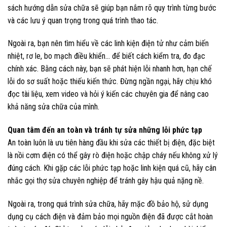
sách hướng dẫn sửa chữa sẽ giúp bạn nắm rõ quy trình từng bước
và các lưu ý quan trọng trong quá trình thao tác.
Ngoài ra, bạn nên tìm hiểu về các linh kiện điện tử như cảm biến
nhiệt, rơ le, bo mạch điều khiển… để biết cách kiểm tra, đo đạc
chính xác. Bằng cách này, bạn sẽ phát hiện lỗi nhanh hơn, hạn chế
lỗi do sơ suất hoặc thiếu kiến thức. Đừng ngần ngại, hãy chịu khó
đọc tài liệu, xem video và hỏi ý kiến các chuyên gia để nâng cao
khả năng sửa chữa của mình.
Quan tâm đến an toàn và tránh tự sửa những lỗi phức tạp
An toàn luôn là ưu tiên hàng đầu khi sửa các thiết bị điện, đặc biệt
là nồi cơm điện có thể gây rò điện hoặc chập cháy nếu không xử lý
đúng cách. Khi gặp các lỗi phức tạp hoặc linh kiện quá cũ, hãy cân
nhắc gọi thợ sửa chuyên nghiệp để tránh gây hậu quả nặng nề.
Ngoài ra, trong quá trình sửa chữa, hãy mặc đồ bảo hộ, sử dụng
dụng cụ cách điện và đảm bảo mọi nguồn điện đã được cắt hoàn