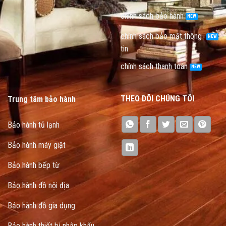
chính sách bảo hành
chính sách bảo mật thông
tin
chính sách thanh toán
THEO DÕI CHÚNG TÔI
Trung tâm bảo hành
Bảo hành tủ lạnh
Bảo hành máy giặt
Bảo hành bếp từ
Bảo hành đồ nội địa
Bảo hành đồ gia dụng
Bảo hành thiết bị nhập khẩu