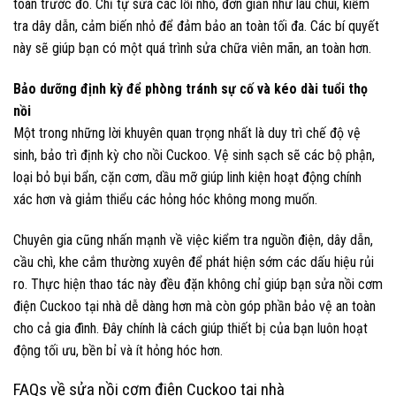
toàn trước đó. Chỉ tự sửa các lỗi nhỏ, đơn giản như lau chùi, kiểm
tra dây dẫn, cảm biến nhỏ để đảm bảo an toàn tối đa. Các bí quyết
này sẽ giúp bạn có một quá trình sửa chữa viên mãn, an toàn hơn.
Bảo dưỡng định kỳ để phòng tránh sự cố và kéo dài tuổi thọ
nồi
Một trong những lời khuyên quan trọng nhất là duy trì chế độ vệ
sinh, bảo trì định kỳ cho nồi Cuckoo. Vệ sinh sạch sẽ các bộ phận,
loại bỏ bụi bẩn, cặn cơm, dầu mỡ giúp linh kiện hoạt động chính
xác hơn và giảm thiểu các hỏng hóc không mong muốn.
Chuyên gia cũng nhấn mạnh về việc kiểm tra nguồn điện, dây dẫn,
cầu chì, khe cắm thường xuyên để phát hiện sớm các dấu hiệu rủi
ro. Thực hiện thao tác này đều đặn không chỉ giúp bạn sửa nồi cơm
điện Cuckoo tại nhà dễ dàng hơn mà còn góp phần bảo vệ an toàn
cho cả gia đình. Đây chính là cách giúp thiết bị của bạn luôn hoạt
động tối ưu, bền bỉ và ít hỏng hóc hơn.
FAQs về sửa nồi cơm điện Cuckoo tại nhà