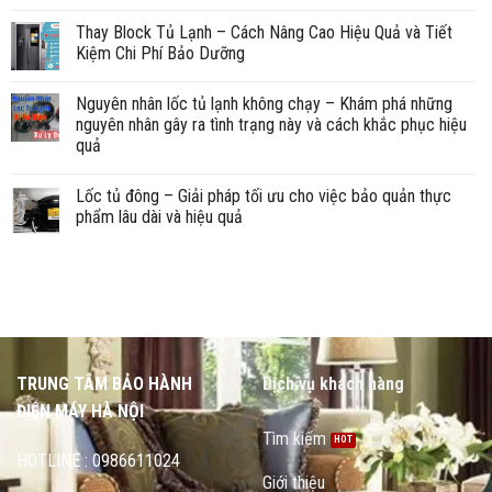
Thay Block Tủ Lạnh – Cách Nâng Cao Hiệu Quả và Tiết
Kiệm Chi Phí Bảo Dưỡng
Nguyên nhân lốc tủ lạnh không chạy – Khám phá những
nguyên nhân gây ra tình trạng này và cách khắc phục hiệu
quả
Lốc tủ đông – Giải pháp tối ưu cho việc bảo quản thực
phẩm lâu dài và hiệu quả
TRUNG TÂM BẢO HÀNH
Dịch vụ khách hàng
ĐIỆN MÁY HÀ NỘI
Tìm kiếm
HOTLINE : 0986611024
Giới thiệu