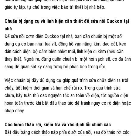
giác tự lập, tự chủ trong việc bảo trì thiết bị nhà bếp.
Chuẩn bị dụng cụ và linh kiện cần thiết để sửa nồi Cuckoo tại
nhà
Để sửa nồi cơm điện Cuckoo tại nhà, bạn cần chuẩn bị một số
dụng cụ cơ bản như: tua vít, đồng hồ vạn năng, kìm, dao cắt, keo
dán cách điện, bộ cảm biến nhiệt mới, linh kiện đi kèm (nếu cần
thay thế). Ngoài ra, đừng quên chuẩn bị một nơi sạch sẽ, có đủ ánh
sáng để quan sát kỹ càng từng bộ phận bên trong nồi.
Việc chuẩn bị đầy đủ dụng cụ giúp quá trình sửa chữa diễn ra trôi
chảy, tiết kiệm thời gian và hạn chế rủi ro. Trong quá trình sửa
chữa, hãy tuân thủ các nguyên tắc an toàn về điện, tắt nguồn điện
hoàn toàn trước khi bắt đầu thao tác để tránh nguy cơ rò điện hoặc
chập cháy.
Các bước tháo rời, kiểm tra và xác định lỗi chính xác
Bắt đầu bằng cách tháo nắp phía dưới của nồi, sau đó tháo rời các