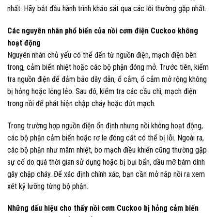
nhất. Hãy bắt đầu hành trình khảo sát qua các lỗi thường gặp nhất.
Các nguyên nhân phổ biến của nồi cơm điện Cuckoo không
hoạt động
Nguyên nhân chủ yếu có thể đến từ nguồn điện, mạch điện bên
trong, cảm biến nhiệt hoặc các bộ phận đóng mở. Trước tiên, kiểm
tra nguồn điện để đảm bảo dây dẫn, ổ cắm, ổ cắm mở rộng không
bị hỏng hoặc lỏng lẻo. Sau đó, kiểm tra các cầu chì, mạch điện
trong nồi để phát hiện chập cháy hoặc đứt mạch.
Trong trường hợp nguồn điện ổn định nhưng nồi không hoạt động,
các bộ phận cảm biến hoặc rơ le đóng cắt có thể bị lỗi. Ngoài ra,
các bộ phận như mâm nhiệt, bo mạch điều khiển cũng thường gặp
sự cố do quá thời gian sử dụng hoặc bị bụi bẩn, dầu mỡ bám dính
gây chập cháy. Để xác định chính xác, bạn cần mở nắp nồi ra xem
xét kỹ lưỡng từng bộ phận.
Những dấu hiệu cho thấy nồi cơm Cuckoo bị hỏng cảm biến