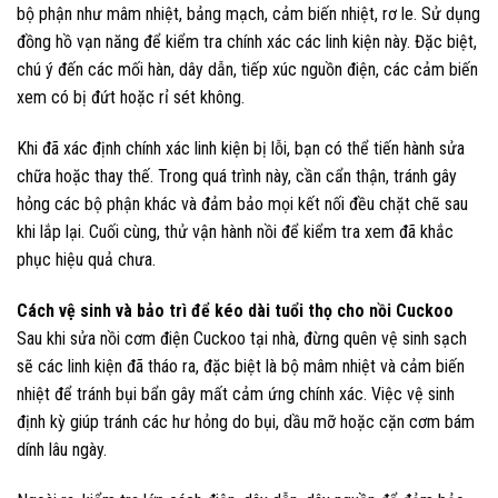
bộ phận như mâm nhiệt, bảng mạch, cảm biến nhiệt, rơ le. Sử dụng
đồng hồ vạn năng để kiểm tra chính xác các linh kiện này. Đặc biệt,
chú ý đến các mối hàn, dây dẫn, tiếp xúc nguồn điện, các cảm biến
xem có bị đứt hoặc rỉ sét không.
Khi đã xác định chính xác linh kiện bị lỗi, bạn có thể tiến hành sửa
chữa hoặc thay thế. Trong quá trình này, cần cẩn thận, tránh gây
hỏng các bộ phận khác và đảm bảo mọi kết nối đều chặt chẽ sau
khi lắp lại. Cuối cùng, thử vận hành nồi để kiểm tra xem đã khắc
phục hiệu quả chưa.
Cách vệ sinh và bảo trì để kéo dài tuổi thọ cho nồi Cuckoo
Sau khi sửa nồi cơm điện Cuckoo tại nhà, đừng quên vệ sinh sạch
sẽ các linh kiện đã tháo ra, đặc biệt là bộ mâm nhiệt và cảm biến
nhiệt để tránh bụi bẩn gây mất cảm ứng chính xác. Việc vệ sinh
định kỳ giúp tránh các hư hỏng do bụi, dầu mỡ hoặc cặn cơm bám
dính lâu ngày.