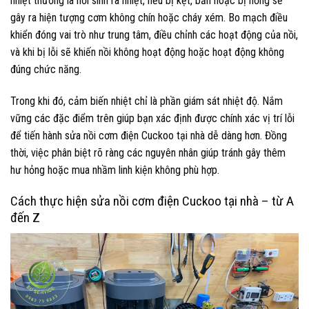
nhiệt thường là nơi sinh ra nhiệt, nếu bị kẹt, bẩn hoặc bị hỏng sẽ
gây ra hiện tượng cơm không chín hoặc cháy xém. Bo mạch điều
khiển đóng vai trò như trung tâm, điều chỉnh các hoạt động của nồi,
và khi bị lỗi sẽ khiến nồi không hoạt động hoặc hoạt động không
đúng chức năng.
Trong khi đó, cảm biến nhiệt chỉ là phần giám sát nhiệt độ. Nắm
vững các đặc điểm trên giúp bạn xác định được chính xác vị trí lỗi
để tiến hành sửa nồi cơm điện Cuckoo tại nhà dễ dàng hơn. Đồng
thời, việc phân biệt rõ ràng các nguyên nhân giúp tránh gây thêm
hư hỏng hoặc mua nhầm linh kiện không phù hợp.
Cách thực hiện sửa nồi cơm điện Cuckoo tại nhà – từ A
đến Z