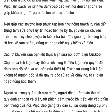
điện bên trong có bị bụi bẩn, kém tiếp xúc, hay cháy nổ linh kiện.
Việc làm sạch, vệ sinh và đảm bảo các kết nối đều chặt chẽ sẽ
giúp khắc phục được phần lớn các sự cố nhỏ.
Nếu gặp các trường hợp phức tạp hơn như hỏng mạch in, cần đến
trung tâm sửa chữa uy tín hoặc liên hệ kỹ thuật viên có chuyên
môn cao. Tuy nhiên, việc tự kiểm tra ban đầu giúp người dùng hiểu
rõ hơn về sản phẩm, cũng như hạn chế nguy hiểm về điện.
Các lời khuyên của bạn khi thực hiện sửa nồi cơm điện Cuckoo
Chọn mua linh kiện thay thế chính hãng là điều kiện tiên quyết để
đảm bảo độ bền và an toàn của thiết bị. Tránh sử dụng linh kiện
không rõ nguồn gốc vì dễ gây ra các rủi ro về cháy nổ, rò rỉ điện
hoặc hỏng hóc thêm.
Ngoài ra, trong quá trình sửa chữa, người dùng cần tuân thủ các
quy định an toàn về điện, rút phích cắm trước khi tiếp xúc vào phần
bên trong của nồi. Việc đeo găng tay cao su, sử dụng dụng cụ phù
hợp sẽ giúp hạn chế nguy cơ bị điện giật hoặc làm hỏng các linh