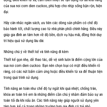
của sua noi com dien cuckoo, phù hợp cho nhịp sống bận rộn, hiện
đại.
Hãy cân nhắc ngân sách, ưu tiên các dòng sản phẩm có chế độ
bảo hành tốt, chất lượng cao từ nhà phân phối chính hãng. Điều này
giúp gia đình an tâm hơn về độ bền, dịch vụ hậu mãi, đồng thời duy
trì hiệu quả sử dụng lâu dài.
Những chú ý về thiết kế và tính năng đi kèm
Thiết kế gọn nhẹ, dễ thao tác, dễ vệ sinh luôn là điểm cộng lớn của
sua noi com dien cuckoo. Bạn nên chọn loại có mặt điều khiển rõ
ràng, có các nút bấm cảm ứng hoặc điều khiển từ xa để thuận tiện
trong quá trình sử dụng.
Tính năng an toàn như chế độ tự ngắt khi quá nhiệt, chống tràn,
khóa an toàn trẻ em là những điểm cần chú ý nhằm đảm bảo sự an
toàn tối đa khi nấu ăn. Các tính năng này giúp người sử dụng yên
tâm hơn, kể cả trong những trường hợp gia đình có trẻ nhỏ.