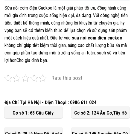
Sữa nồi cơm điện Cuckoo là một giải pháp tối ưu, đồng hành cùng
mỗi gia đình trong cuộc sống hiện đại, đa dạng. Với công nghệ tiên
tiến, thiết kế thông minh, cùng những lời khuyên từ chuyên gia, hy
vọng bạn sẽ có thêm kiến thức để lựa chọn và sử dụng sản phẩm
một cách hiệu quả nhất. Đầu tư vào
sua noi com dien cuckoo
không chỉ giúp tiết kiệm thời gian, nâng cao chất lượng bữa ăn mà
còn góp phần tạo dựng môi trường sống an toàn, sạch sẽ và tiện
lợi hơnCho gia đình bạn.
Rate this post
Địa Chỉ Tại Hà Nội - Điện Thoại : 0986 611 024
Cơ sở 1: 68 Cầu Giấy
Cơ sở 2: 124 Âu Cơ,Tây Hồ
Cơ sở 3: 79 Lý Nam Đế, Hoàn
Cơ sở 4: 145 Nguyễn Văn Cừ,