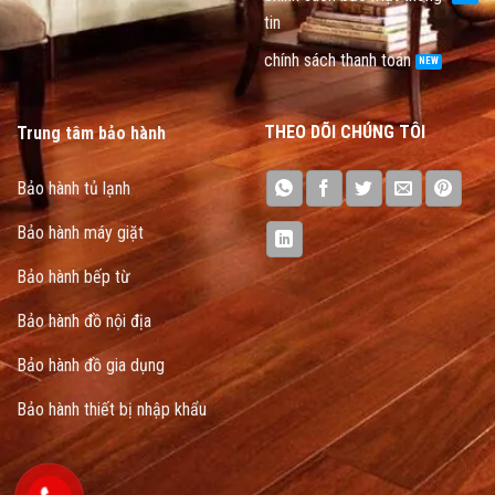
tin
chính sách thanh toán
THEO DÕI CHÚNG TÔI
Trung tâm bảo hành
Bảo hành tủ lạnh
Bảo hành máy giặt
Bảo hành bếp từ
Bảo hành đồ nội địa
Bảo hành đồ gia dụng
Bảo hành thiết bị nhập khẩu