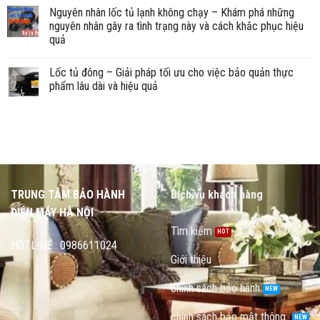
Nguyên nhân lốc tủ lạnh không chạy – Khám phá những
nguyên nhân gây ra tình trạng này và cách khắc phục hiệu
quả
Lốc tủ đông – Giải pháp tối ưu cho việc bảo quản thực
phẩm lâu dài và hiệu quả
TRUNG TÂM BẢO HÀNH
Dịch vụ khách hàng
ĐIỆN MÁY HÀ NỘI
Tìm kiếm
HOTLINE : 0986611024
Giới thiệu
chính sách bảo hành
chính sách bảo mật thông