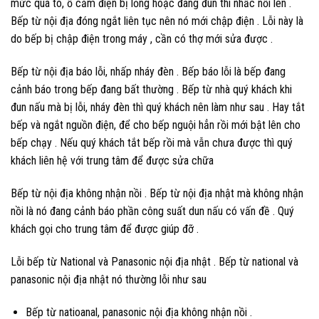
mức quá to, ổ cắm điện bị lỏng hoặc đang đun thì nhấc nồi lên .
Bếp từ nội địa đóng ngắt liên tục nên nó mới chập điện . Lỗi này là
do bếp bị chập điện trong máy , cần có thợ mới sửa được .
Bếp từ nội địa báo lỗi, nhấp nháy đèn . Bếp báo lỗi là bếp đang
cảnh báo trong bếp đang bất thường . Bếp từ nhà quý khách khi
đun nấu mà bị lỗi, nháy đèn thì quý khách nên làm như sau . Hay tắt
bếp và ngắt nguồn điện, để cho bếp nguội hẳn rồi mới bật lên cho
bếp chạy . Nếu quý khách tắt bếp rồi mà vẫn chưa được thì quý
khách liên hệ với trung tâm để được sửa chữa
Bếp từ nội địa không nhận nồi . Bếp từ nội địa nhật mà không nhận
nồi là nó đang cảnh báo phần công suất dun nấu có vấn đề . Quý
khách gọi cho trung tâm để được giúp đỡ .
Lỗi bếp từ National và Panasonic nội địa nhật . Bếp từ national và
panasonic nội địa nhật nó thường lỗi như sau
Bếp từ natioanal, panasonic nội địa không nhận nồi .