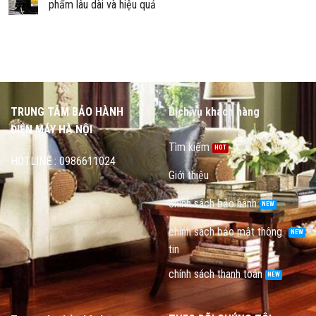
phẩm lâu dài và hiệu quả
TRUNG TÂM BẢO HÀNH
Dịch vụ khách hàng
ĐIỆN MÁY HÀ NỘI
Tìm kiếm
HOTLINE : 0986611024
Giới thiệu
chính sách bảo hành
chính sách bảo mật thông
tin
chính sách thanh toán