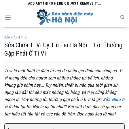
Skip
ADD ANYTHING HERE OR JUST REMOVE IT...
to
content
BẢO HÀNH TI VI
Sửa Chữa Ti Vi Uy Tín Tại Hà Nội – Lỗi Thường
Gặp Phải Ở Ti Vi
Ti vi là một thiết bị điện tử mà đa phần gia đình nào cũng có. Ti
vi mang đến cho người xem những thông tin bổ ích, những
khung giờ phim hay,… Tuy nhiên, thiết bị nào qua thời gian sử
dụng lâu dài thì đều mắc những lỗi hỏng, và ti vi cũng không
ngoại lệ. Vậy những lỗi thường gặp phải ở ti vi là gì?
Sửa chữa ti
vi
ở đâu tại Hà Nội là uy tín nhất? Bài viết dưới đây sẽ giúp bài
tìm hiểu tất tần tật về các vấn đề trên. Đọc ngay kẻo lỡ nhé!