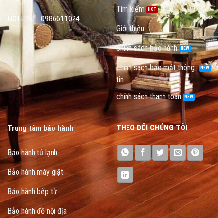
Tìm kiếm
HOTLINE : 0986611024
Giới thiệu
chính sách bảo hành
chính sách bảo mật thông
tin
chính sách thanh toán
THEO DÕI CHÚNG TÔI
Trung tâm bảo hành
Bảo hành tủ lạnh
Bảo hành máy giặt
Bảo hành bếp từ
Bảo hành đồ nội địa