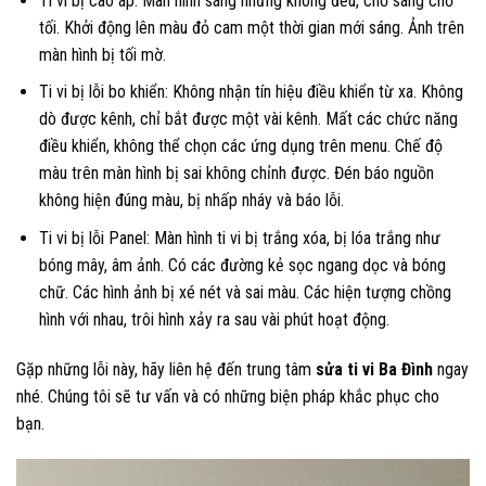
Ti vi bị cao áp: Màn hình sáng nhưng không đều, chỗ sáng chỗ
tối. Khởi động lên màu đỏ cam một thời gian mới sáng. Ảnh trên
màn hình bị tối mờ.
Ti vi bị lỗi bo khiển: Không nhận tín hiệu điều khiển từ xa. Không
dò được kênh, chỉ bắt được một vài kênh. Mất các chức năng
điều khiển, không thể chọn các ứng dụng trên menu. Chế độ
màu trên màn hình bị sai không chỉnh được. Đén báo nguồn
không hiện đúng màu, bị nhấp nháy và báo lỗi.
Ti vi bị lỗi Panel: Màn hình ti vi bị trắng xóa, bị lóa trắng như
bóng mây, âm ảnh. Có các đường kẻ sọc ngang dọc và bóng
chữ. Các hình ảnh bị xé nét và sai màu. Các hiện tượng chồng
hình với nhau, trôi hình xảy ra sau vài phút hoạt động.
Gặp những lỗi này, hãy liên hệ đến trung tâm
sửa ti vi Ba Đình
ngay
nhé. Chúng tôi sẽ tư vấn và có những biện pháp khắc phục cho
bạn.