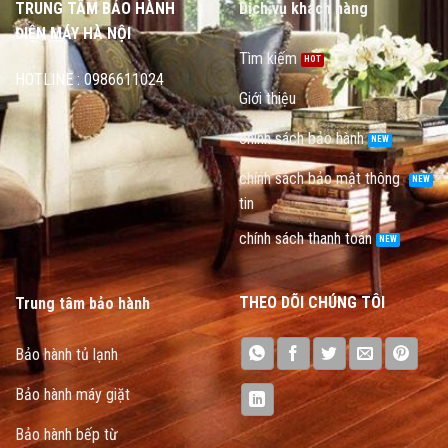
TRUNG TÂM BẢO HÀNH
Dịch vụ khách hàng
ĐIỆN MÁY HÀ NỘI
Tìm kiếm
HOTLINE : 0986611024
Giới thiệu
chính sách bảo hành
chính sách bảo mật thông
tin
chính sách thanh toán
THEO DÕI CHÚNG TÔI
Trung tâm bảo hành
Bảo hành tủ lạnh
Bảo hành máy giặt
Bảo hành bếp từ