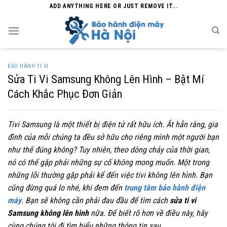
Skip
ADD ANYTHING HERE OR JUST REMOVE IT...
to
content
BẢO HÀNH TI VI
Sửa Ti Vi Samsung Không Lên Hình – Bật Mí
Cách Khắc Phục Đơn Giản
Tivi Samsung là một thiết bị điện tử rất hữu ích. Ắt hẳn rằng, gia
đình của mỗi chúng ta đều sở hữu cho riêng mình một người bạn
như thế đúng không? Tuy nhiên, theo dòng chảy của thời gian,
nó có thể gặp phải những sự cố không mong muốn. Một trong
những lỗi thường gặp phải kể đến việc tivi không lên hình. Bạn
cũng đừng quá lo nhé, khi đem đến
trung tâm bảo hành điện
máy
. Bạn sẽ không cần phải đau đầu để tìm cách
sửa ti vi
Samsung không lên hình
nữa. Để biết rõ hơn về điều này, hãy
cùng chúng tôi đi tìm hiểu những thông tin sau.