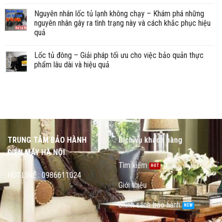
Nguyên nhân lốc tủ lạnh không chạy – Khám phá những
nguyên nhân gây ra tình trạng này và cách khắc phục hiệu
quả
Lốc tủ đông – Giải pháp tối ưu cho việc bảo quản thực
phẩm lâu dài và hiệu quả
TRUNG TÂM BẢO HÀNH
Dịch vụ khách hàng
ĐIỆN MÁY HÀ NỘI
Tìm kiếm
HOTLINE : 0986611024
Giới thiệu
chính sách bảo hành