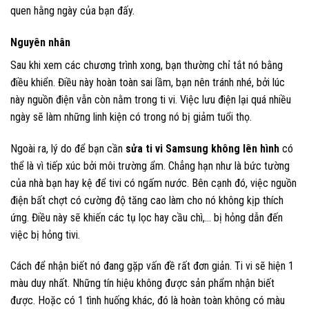
quen hằng ngày của bạn đấy.
Nguyên nhân
Sau khi xem các chương trình xong, bạn thường chỉ tắt nó bằng
điều khiển. Điều này hoàn toàn sai lầm, bạn nên tránh nhé, bởi lúc
này nguồn điện vẫn còn nằm trong ti vi. Việc lưu điện lại quá nhiều
ngày sẽ làm những linh kiện có trong nó bị giảm tuổi thọ.
Ngoài ra, lý do để bạn cần
sửa ti vi Samsung không lên hình
có
thể là vì tiếp xúc bởi môi trường ẩm. Chẳng hạn như là bức tường
của nhà bạn hay kệ để tivi có ngấm nước. Bên cạnh đó, việc nguồn
điện bất chợt có cường độ tăng cao làm cho nó không kịp thích
ứng. Điều này sẽ khiến các tụ lọc hay cầu chì,… bị hỏng dẫn đến
việc bị hỏng tivi.
Cách để nhận biết nó đang gặp vấn đề rất đơn giản. Ti vi sẽ hiện 1
màu duy nhất. Những tín hiệu không được sản phẩm nhận biết
được. Hoặc có 1 tình huống khác, đó là hoàn toàn không có màu