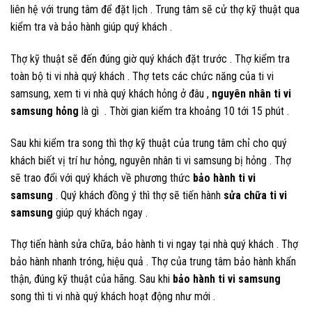
liên hệ với trung tâm để đặt lịch . Trung tâm sẽ cử thợ kỹ thuật qua
kiểm tra và bảo hành giúp quý khách .
Thợ kỹ thuật sẽ đến đúng giờ quý khách đặt trước . Thợ kiểm tra
toàn bộ ti vi nhà quý khách . Thợ tets các chức năng của ti vi
samsung, xem ti vi nhà quý khách hỏng ở đâu ,
nguyên nhân ti vi
samsung hỏng
là gì . Thời gian kiểm tra khoảng 10 tới 15 phút .
Sau khi kiểm tra song thì thợ kỹ thuật của trung tâm chỉ cho quý
khách biết vị trí hư hỏng, nguyên nhân ti vi samsung bị hỏng . Thợ
sẽ trao đổi với quý khách về phương thức
bảo hành ti vi
samsung
. Quý khách đồng ý thì thợ sẽ tiến hành
sửa chữa ti vi
samsung
giúp quý khách ngay .
Thợ tiến hành sửa chữa, bảo hành ti vi ngay tại nhà quý khách . Thợ
bảo hành nhanh tróng, hiệu quả . Thợ của trung tâm bảo hành khẩn
thận, đúng kỹ thuật của hãng. Sau khi
bảo hành ti vi samsung
song thì ti vi nhà quý khách hoạt động như mới .