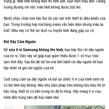
trạng gì. Màn hình không hiển thị hình ảnh, xuất hiện màu đen. Chúng
tương đương với việc màn hình không được bật lên.
Muốn chắc chắn hơn hãy thử ấn các nút trên thiết bị điều khiển của
bạn. Trong trường hợp mà bảng menu vẫn hiện diện nhưng màu lại
mất. Điều này có thể do dịch vụ truyền hình đang gặp sự cố.
Rút Dây Cắm Nguồn
Để
sửa ti vi Samsung không lên hình
, bạn hãy thử rút dây nguồn
của nó ra. Việc này sẽ giúp bạn giảm thiểu được 1 số trục trặc
tạm thời đấy. Sau khi đã tắt tivi mà tiến hành rút dây nguồn thì bạn
hãy nhấn và giữ nút nguồn của nó.
Cuối cùng cắm lại dây nguồn và bật lại chiếc ti vi của mình xem nó
có lên hình hay không. Nếu như biện pháp trên không hữu hiệu thì ắt
hẳn rằng, thiết bị có bên trong nó đã bị hỏng. Hãy mang ti vi của
mình đến trung tâm để bảo hành nhé.