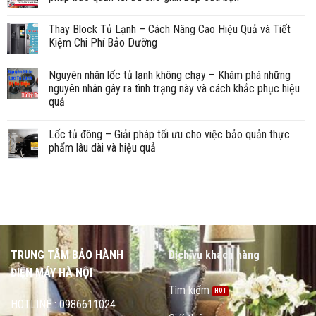
Thay Block Tủ Lạnh – Cách Nâng Cao Hiệu Quả và Tiết
Kiệm Chi Phí Bảo Dưỡng
Nguyên nhân lốc tủ lạnh không chạy – Khám phá những
nguyên nhân gây ra tình trạng này và cách khắc phục hiệu
quả
Lốc tủ đông – Giải pháp tối ưu cho việc bảo quản thực
phẩm lâu dài và hiệu quả
TRUNG TÂM BẢO HÀNH
Dịch vụ khách hàng
ĐIỆN MÁY HÀ NỘI
Tìm kiếm
HOTLINE : 0986611024