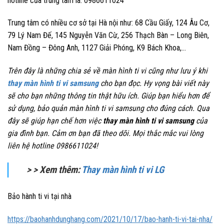
hotline của trung tâm là: 0986611024
Trung tâm có nhiều cơ sở tại Hà nội như: 68 Cầu Giấy, 124 Âu Cơ,
79 Lý Nam Đế, 145 Nguyễn Văn Cừ, 256 Thạch Bàn – Long Biên,
Nam Đồng – Đông Anh, 1127 Giải Phóng, K9 Bách Khoa,…
Trên đây là những chia sẻ về màn hình ti vi cũng như lưu ý khi
thay màn hình ti vi samsung
cho bạn đọc. Hy vọng bài viết này
sẽ cho bạn những thông tin thật hữu ích. Giúp bạn hiểu hơn để
sử dụng, bảo quản màn hình ti vi samsung cho đúng cách. Qua
đây sẽ giúp hạn chế hơn việc
thay màn hình ti vi samsung
của
gia đình bạn. Cảm ơn bạn đã theo dõi.
Mọi thắc mắc vui lòng
liên hệ hotline 0986611024!
> > Xem thêm:
Thay màn hình ti vi LG
Bảo hành ti vi tại nhà
https://baohanhdunghang.com/2021/10/17/bao-hanh-ti-vi-tai-nha/