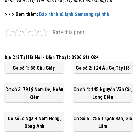
mình. Nếu có gì còn thắc mắc, hãy inbox cho chúng tôi.
> > > Xem thêm:
Bảo hành tủ lạnh Samsung tại nhà
Rate this post
Địa Chỉ Tại Hà Nội - Điện Thoại : 0986 611 024
Cơ sở 1: 68 Cầu Giấy
Cơ sở 2: 124 Âu Cơ,Tây Hồ
Cơ sở 3: 79 Lý Nam Đế, Hoàn
Cơ sở 4: 145 Nguyễn Văn Cừ,
Kiếm
Long Biên
Cơ sở 5: Ngã 4 Nam Hồng,
Cơ Sở 6 : 256 Thạch Bàn, Gia
Đông Anh
Lâm