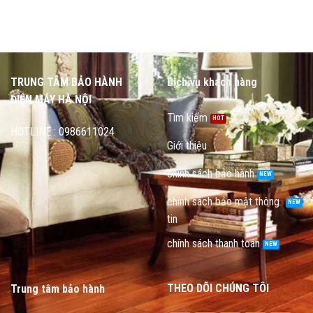
TRUNG TÂM BẢO HÀNH
Dịch vụ khách hàng
ĐIỆN MÁY HÀ NỘI
Tìm kiếm
HOTLINE : 0986611024
Giới thiệu
chính sách bảo hành
chính sách bảo mật thông
tin
chính sách thanh toán
THEO DÕI CHÚNG TÔI
Trung tâm bảo hành