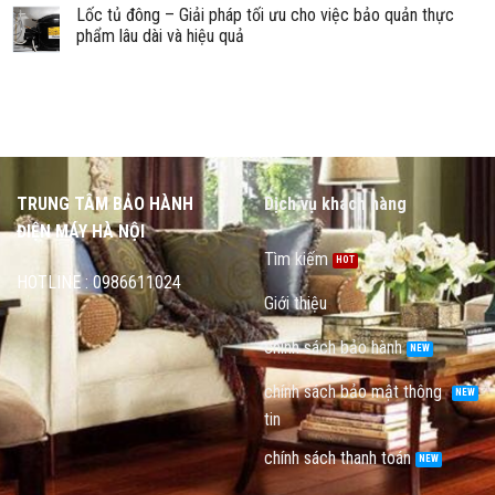
Lốc tủ đông – Giải pháp tối ưu cho việc bảo quản thực
phẩm lâu dài và hiệu quả
TRUNG TÂM BẢO HÀNH
Dịch vụ khách hàng
ĐIỆN MÁY HÀ NỘI
Tìm kiếm
HOTLINE : 0986611024
Giới thiệu
chính sách bảo hành
chính sách bảo mật thông
tin
chính sách thanh toán