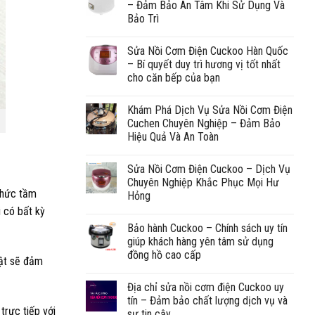
– Đảm Bảo An Tâm Khi Sử Dụng Và
Bảo Trì
Sửa Nồi Cơm Điện Cuckoo Hàn Quốc
– Bí quyết duy trì hương vị tốt nhất
cho căn bếp của bạn
Khám Phá Dịch Vụ Sửa Nồi Cơm Điện
Cuchen Chuyên Nghiệp – Đảm Bảo
Hiệu Quả Và An Toàn
Sửa Nồi Cơm Điện Cuckoo – Dịch Vụ
Chuyên Nghiệp Khắc Phục Mọi Hư
 thức tầm
Hỏng
i có bất kỳ
Bảo hành Cuckoo – Chính sách uy tín
giúp khách hàng yên tâm sử dụng
đồng hồ cao cấp
uật sẽ đảm
Địa chỉ sửa nồi cơm điện Cuckoo uy
tín – Đảm bảo chất lượng dịch vụ và
trực tiếp với
sự tin cậy