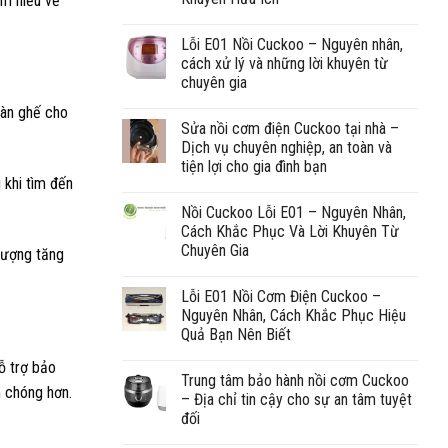
ìm hiểu về
Lỗi E01 Nồi Cuckoo – Nguyên nhân,
cách xử lý và những lời khuyên từ
chuyên gia
bàn ghế cho
Sửa nồi cơm điện Cuckoo tại nhà –
Dịch vụ chuyên nghiệp, an toàn và
tiện lợi cho gia đình bạn
 khi tìm đến
Nồi Cuckoo Lỗi E01 – Nguyên Nhân,
Cách Khắc Phục Và Lời Khuyên Từ
Chuyên Gia
lượng tăng
Lỗi E01 Nồi Cơm Điện Cuckoo –
Nguyên Nhân, Cách Khắc Phục Hiệu
Quả Bạn Nên Biết
ỗ trợ bảo
Trung tâm bảo hành nồi cơm Cuckoo
 chóng hơn.
– Địa chỉ tin cậy cho sự an tâm tuyệt
đối