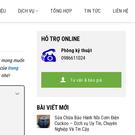
IỆU
DỊCH VỤ
TỔNG HỢP
TIN TỨC
LIÊN HỆ
HỖ TRỢ ONLINE
Phòng kỹ thuật
0986611024
ng mong muốn
 của
trung
 nhé!
Tư vấn & báo giá
BÀI VIẾT MỚI
Sửa Chữa Bảo Hành Nồi Cơm Điện
Cuckoo – Dịch vụ Uy Tín, Chuyên
Nghiệp Và Tin Cậy