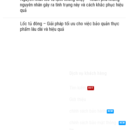
nguyên nhân gây ra tình trạng này và cách khắc phục hiệu
quả
Lốc tủ đông – Giải pháp tối ưu cho việc bảo quản thực
phẩm lâu dài và hiệu quả
TRUNG TÂM BẢO HÀNH
Dịch vụ khách hàng
ĐIỆN MÁY HÀ NỘI
Tìm kiếm
HOTLINE : 0986611024
Giới thiệu
chính sách bảo hành
chính sách bảo mật thông
tin