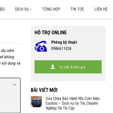
IỆU
DỊCH VỤ
TỔNG HỢP
TIN TỨC
LIÊN HỆ
HỖ TRỢ ONLINE
Phòng kỹ thuật
0986611024
g lâu năm
 sẽ không
g nội dung và
Tư vấn & báo giá
BÀI VIẾT MỚI
Sửa Chữa Bảo Hành Nồi Cơm Điện
Cuckoo – Dịch vụ Uy Tín, Chuyên
Nghiệp Và Tin Cậy