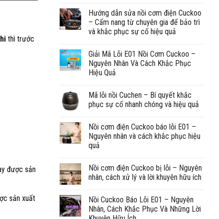
Hướng dẫn sửa nồi cơm điện Cuckoo
– Cẩm nang từ chuyên gia để bảo trì
và khắc phục sự cố hiệu quả
hi
thì trước
Giải Mã Lỗi E01 Nồi Cơm Cuckoo –
Nguyên Nhân Và Cách Khắc Phục
Hiệu Quả
Mã lỗi nồi Cuchen – Bí quyết khắc
phục sự cố nhanh chóng và hiệu quả
Nồi cơm điện Cuckoo báo lỗi E01 –
Nguyên nhân và cách khắc phục hiệu
quả
Nồi cơm điện Cuckoo bị lỗi – Nguyên
gày được sản
nhân, cách xử lý và lời khuyên hữu ích
ược sản xuất
Nồi Cuckoo Báo Lỗi E01 – Nguyên
Nhân, Cách Khắc Phục Và Những Lời
Khuyên Hữu Ích