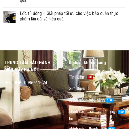
quả
Lốc tủ đông – Giải pháp tối ưu cho việc bảo quản thực
phẩm lâu dài và hiệu quả
TRUNG TÂM BẢO HÀNH
Dịch vụ khách hàng
ĐIỆN MÁY HÀ NỘI
Tìm kiếm
HOTLINE : 0986611024
Giới thiệu
chính sách bảo hành
chính sách bảo mật thông
tin
chính sách thanh toán