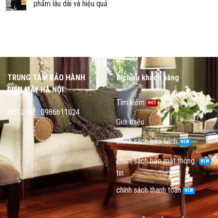
phẩm lâu dài và hiệu quả
TRUNG TÂM BẢO HÀNH
Dịch vụ khách hàng
ĐIỆN MÁY HÀ NỘI
Tìm kiếm
HOTLINE : 0986611024
Giới thiệu
chính sách bảo hành
chính sách bảo mật thông
tin
chính sách thanh toán