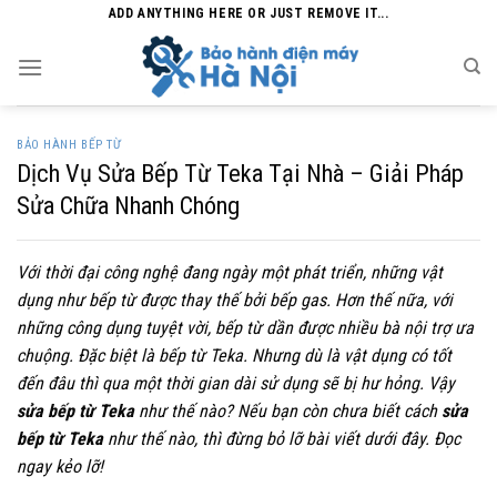
Skip
ADD ANYTHING HERE OR JUST REMOVE IT...
to
content
BẢO HÀNH BẾP TỪ
Dịch Vụ Sửa Bếp Từ Teka Tại Nhà – Giải Pháp
Sửa Chữa Nhanh Chóng
Với thời đại công nghệ đang ngày một phát triển, những vật
dụng như bếp từ được thay thế bởi bếp gas. Hơn thế nữa, với
những công dụng tuyệt vời, bếp từ dần được nhiều bà nội trợ ưa
chuộng. Đặc biệt là bếp từ Teka. Nhưng dù là vật dụng có tốt
đến đâu thì qua một thời gian dài sử dụng sẽ bị hư hỏng. Vậy
sửa bếp từ Teka
như thế nào? Nếu bạn còn chưa biết cách
sửa
bếp từ Teka
như thế nào, thì đừng bỏ lỡ bài viết dưới đây. Đọc
ngay kẻo lỡ!