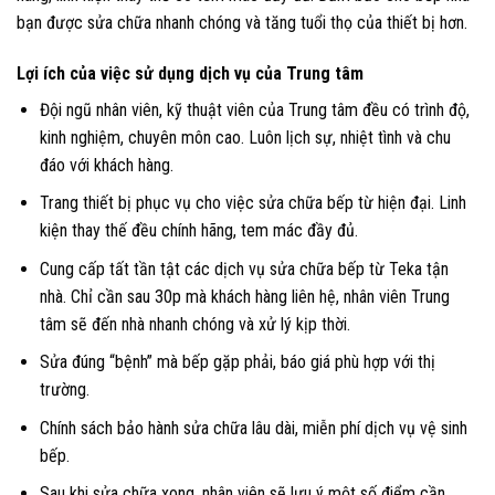
bạn được sửa chữa nhanh chóng và tăng tuổi thọ của thiết bị hơn.
Lợi ích của việc sử dụng dịch vụ của Trung tâm
Đội ngũ nhân viên, kỹ thuật viên của Trung tâm đều có trình độ,
kinh nghiệm, chuyên môn cao. Luôn lịch sự, nhiệt tình và chu
đáo với khách hàng.
Trang thiết bị phục vụ cho việc sửa chữa bếp từ hiện đại. Linh
kiện thay thế đều chính hãng, tem mác đầy đủ.
Cung cấp tất tần tật các dịch vụ sửa chữa bếp từ Teka tận
nhà. Chỉ cần sau 30p mà khách hàng liên hệ, nhân viên Trung
tâm sẽ đến nhà nhanh chóng và xử lý kịp thời.
Sửa đúng “bệnh” mà bếp gặp phải, báo giá phù hợp với thị
trường.
Chính sách bảo hành sửa chữa lâu dài, miễn phí dịch vụ vệ sinh
bếp.
Sau khi sửa chữa xong, nhân viên sẽ lưu ý một số điểm cần