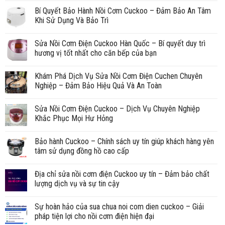
Bí Quyết Bảo Hành Nồi Cơm Cuckoo – Đảm Bảo An Tâm
Khi Sử Dụng Và Bảo Trì
Sửa Nồi Cơm Điện Cuckoo Hàn Quốc – Bí quyết duy trì
hương vị tốt nhất cho căn bếp của bạn
Khám Phá Dịch Vụ Sửa Nồi Cơm Điện Cuchen Chuyên
Nghiệp – Đảm Bảo Hiệu Quả Và An Toàn
Sửa Nồi Cơm Điện Cuckoo – Dịch Vụ Chuyên Nghiệp
Khắc Phục Mọi Hư Hỏng
Bảo hành Cuckoo – Chính sách uy tín giúp khách hàng yên
tâm sử dụng đồng hồ cao cấp
Địa chỉ sửa nồi cơm điện Cuckoo uy tín – Đảm bảo chất
lượng dịch vụ và sự tin cậy
Sự hoàn hảo của sua chua noi com dien cuckoo – Giải
pháp tiện lợi cho nồi cơm điện hiện đại