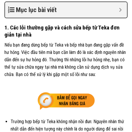
Mục lục bài viết
1. Các lỗi thường gặp và cách sửa bếp từ Teka đơn
giản tại nhà
Nếu bạn đang dùng bếp từ Teka và bếp nhà bạn đang gặp vấn đề
hư hỏng. Việc đầu tiên mà bạn cần làm đó là xác định nguyên nhân
dẫn đến sự hư hỏng đó. Thường thì những lỗi hư hỏng nhẹ, bạn có
thể tự sửa chữa ngay tại nhà mà không cần sử dụng dịch vụ sửa
chữa. Bạn có thể xử lý khi gặp một số lỗi như sau:
Trường hợp bếp từ Teka không nhận nồi đun: Nguyên nhân thứ
nhất dẫn đến hiện tượng này chính là do người dùng để sai nồi