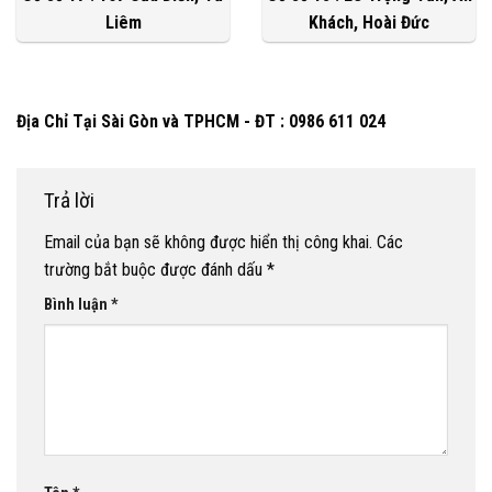
Liêm
Khách, Hoài Đức
Địa Chỉ Tại Sài Gòn và TPHCM - ĐT : 0986 611 024
Trả lời
Email của bạn sẽ không được hiển thị công khai.
Các
trường bắt buộc được đánh dấu
*
Bình luận
*