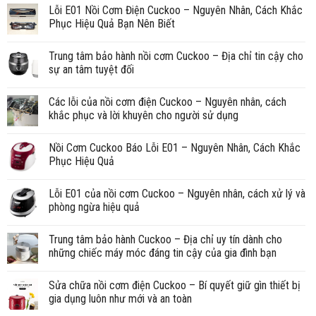
Lỗi E01 Nồi Cơm Điện Cuckoo – Nguyên Nhân, Cách Khắc
Phục Hiệu Quả Bạn Nên Biết
Trung tâm bảo hành nồi cơm Cuckoo – Địa chỉ tin cậy cho
sự an tâm tuyệt đối
Các lỗi của nồi cơm điện Cuckoo – Nguyên nhân, cách
khắc phục và lời khuyên cho người sử dụng
Nồi Cơm Cuckoo Báo Lỗi E01 – Nguyên Nhân, Cách Khắc
Phục Hiệu Quả
Lỗi E01 của nồi cơm Cuckoo – Nguyên nhân, cách xử lý và
phòng ngừa hiệu quả
Trung tâm bảo hành Cuckoo – Địa chỉ uy tín dành cho
những chiếc máy móc đáng tin cậy của gia đình bạn
Sửa chữa nồi cơm điện Cuckoo – Bí quyết giữ gìn thiết bị
gia dụng luôn như mới và an toàn