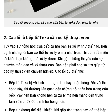
Các lỗi thường gặp và cách sửa bếp từ Teka đơn giản tại nhà
2. Các lỗi ở bếp từ Teka cần có kỹ thuật viên
Tùy vào sự hỏng hóc của bếp từ mà bạn sẽ xử lý như thế nào. Bên
cạnh những lỗi bạn có thể tự xử lý ở nhà như trên. Thì còn rất nhiều
lỗi khác bạn không thể xử lý được. Khi gặp những lỗi yêu cầu sự
chuyên môn cao và kỹ thuật cao. Bạn cần phải nhờ sự trợ giúp từ
các kỹ thuật viên chuyên nghiệp. Các lỗi cụ thể như:
Bếp từ Teka bị vỡ kính, bo mạch bị cháy hoặc hỏng: Đối với lỗi
hỏng này, thì thường liên quan đến những bộ phận bên trong của
bếp. Vậy nên bạn không nên tự xử lý mà nên mang đến trung
tâm sửa chữa để tránh hư hỏng hơn.
Bếp từ không thể điều khiển: Khi gặp tình trạng này, có thể bếp