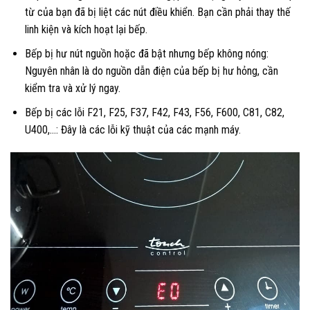
từ của bạn đã bị liệt các nút điều khiển. Bạn cần phải thay thế
linh kiện và kích hoạt lại bếp.
Bếp bị hư nút nguồn hoặc đã bật nhưng bếp không nóng:
Nguyên nhân là do nguồn dẫn điện của bếp bị hư hỏng, cần
kiểm tra và xử lý ngay.
Bếp bị các lỗi F21, F25, F37, F42, F43, F56, F600, C81, C82,
U400,…: Đây là các lỗi kỹ thuật của các mạnh máy.