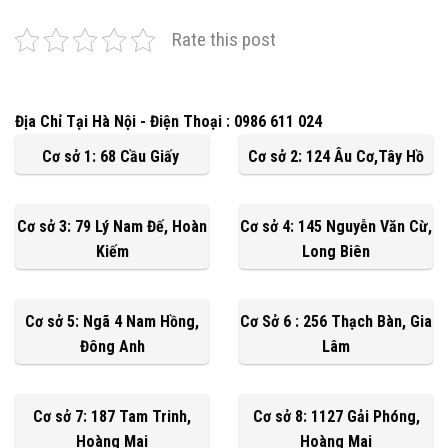
Rate this post
Địa Chỉ Tại Hà Nội - Điện Thoại : 0986 611 024
Cơ sở 1: 68 Cầu Giấy
Cơ sở 2: 124 Âu Cơ,Tây Hồ
Cơ sở 3: 79 Lý Nam Đế, Hoàn
Cơ sở 4: 145 Nguyễn Văn Cừ,
Kiếm
Long Biên
Cơ sở 5: Ngã 4 Nam Hồng,
Cơ Sở 6 : 256 Thạch Bàn, Gia
Đông Anh
Lâm
Cơ sở 7: 187 Tam Trinh,
Cơ sở 8: 1127 Gải Phóng,
Hoàng Mai
Hoàng Mai