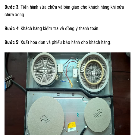
Bước 3
: Tiến hành sửa chữa và bàn giao cho khách hàng khi sửa
chữa xong.
Bước 4
: Khách hàng kiểm tra và đồng ý thanh toán.
Bước 5
: Xuất hóa đơn và phiếu bảo hành cho khách hàng.