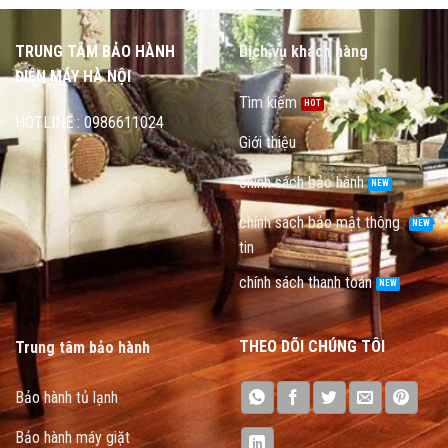
TRUNG TÂM BẢO HÀNH
Dịch vụ khách hàng
ĐIỆN MÁY HÀ NỘI
Tìm kiếm
HOTLINE : 0986611024
Giới thiệu
chính sách bảo hành
chính sách bảo mật thông
tin
chính sách thanh toán
THEO DÕI CHÚNG TÔI
Trung tâm bảo hành
Bảo hành tủ lạnh
Bảo hành máy giặt