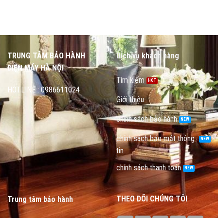
TRUNG TÂM BẢO HÀNH
Dịch vụ khách hàng
ĐIỆN MÁY HÀ NỘI
Tìm kiếm
HOTLINE : 0986611024
Giới thiệu
chính sách bảo hành
chính sách bảo mật thông
tin
chính sách thanh toán
THEO DÕI CHÚNG TÔI
Trung tâm bảo hành