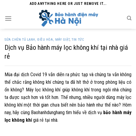
Skip
ADD ANYTHING HERE OR JUST REMOVE IT...
to
content
SỬA CHỮA TỦ LẠNH, ĐIỀU HÒA, MÁY GIẶT
,
TIN TỨC
Dịch vụ Bảo hành máy lọc không khí tại nhà giá
rẻ
Mùa đại dịch Covid 19 vẫn diễn ra phức tạp và chúng ta vẫn không
thể chắc rằng không khí chúng ta đã hít thở ở trong phòng liệu có
ổn không? Máy lọc không khí giúp không khí trong ngôi nhà chúng
ta được sạch hơn và tốt hơn. Thế nhưng, nhiều người dùng máy lọc
không khí một thời gian chưa biết nên bảo hành như thế nào? Hôm
nay, hãy cùng Baohanhdunghang
tìm hiểu về dịch vụ
bảo hành máy
lọc không khí
giá rẻ tại nhà.