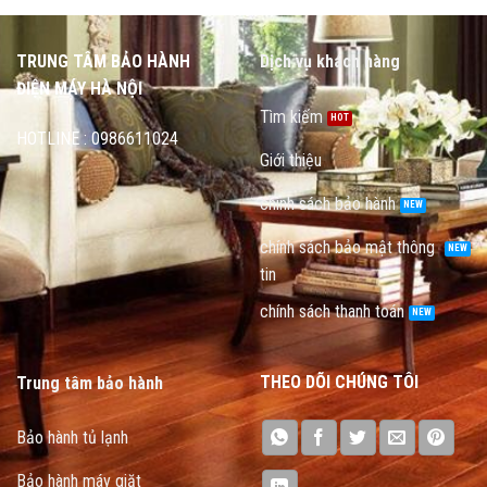
TRUNG TÂM BẢO HÀNH
Dịch vụ khách hàng
ĐIỆN MÁY HÀ NỘI
Tìm kiếm
HOTLINE : 0986611024
Giới thiệu
chính sách bảo hành
chính sách bảo mật thông
tin
chính sách thanh toán
THEO DÕI CHÚNG TÔI
Trung tâm bảo hành
Bảo hành tủ lạnh
Bảo hành máy giặt