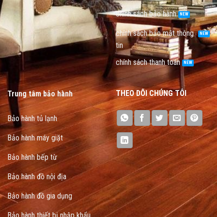
chính sách bảo hành
chính sách bảo mật thông
tin
chính sách thanh toán
THEO DÕI CHÚNG TÔI
Trung tâm bảo hành
Bảo hành tủ lạnh
Bảo hành máy giặt
Bảo hành bếp từ
Bảo hành đồ nội địa
Bảo hành đồ gia dụng
Bảo hành thiết bị nhập khẩu