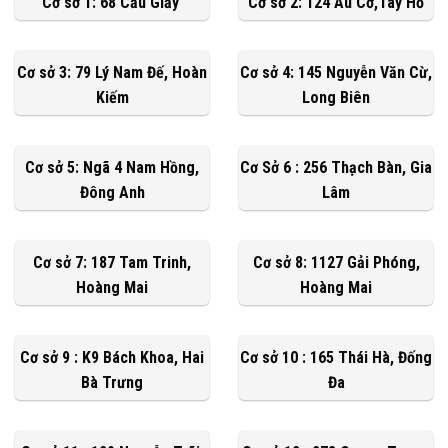
Cơ sở 1: 68 Cầu Giấy
Cơ sở 2: 124 Âu Cơ,Tây Hồ
Cơ sở 3: 79 Lý Nam Đế, Hoàn
Cơ sở 4: 145 Nguyễn Văn Cừ,
Kiếm
Long Biên
Cơ sở 5: Ngã 4 Nam Hồng,
Cơ Sở 6 : 256 Thạch Bàn, Gia
Đông Anh
Lâm
Cơ sở 7: 187 Tam Trinh,
Cơ sở 8: 1127 Gải Phóng,
Hoàng Mai
Hoàng Mai
Cơ sở 9 : K9 Bách Khoa, Hai
Cơ sở 10 : 165 Thái Hà, Đống
Bà Trưng
Đa