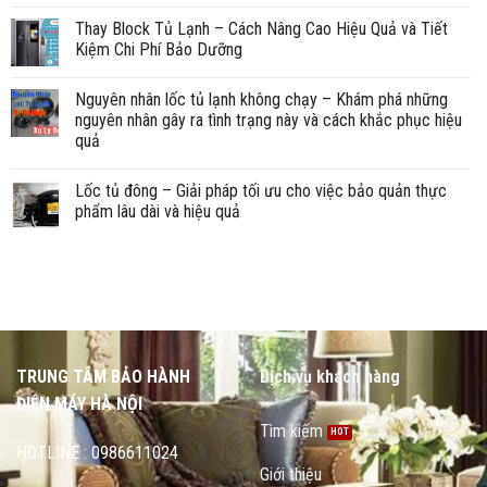
Thay Block Tủ Lạnh – Cách Nâng Cao Hiệu Quả và Tiết
Kiệm Chi Phí Bảo Dưỡng
Nguyên nhân lốc tủ lạnh không chạy – Khám phá những
nguyên nhân gây ra tình trạng này và cách khắc phục hiệu
quả
Lốc tủ đông – Giải pháp tối ưu cho việc bảo quản thực
phẩm lâu dài và hiệu quả
TRUNG TÂM BẢO HÀNH
Dịch vụ khách hàng
ĐIỆN MÁY HÀ NỘI
Tìm kiếm
HOTLINE : 0986611024
Giới thiệu