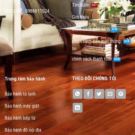
Tìm kiếm
HOTLINE : 0986611024
Giới thiệu
chính sách bảo hành
chính sách bảo mật thông
tin
chính sách thanh toán
THEO DÕI CHÚNG TÔI
Trung tâm bảo hành
Bảo hành tủ lạnh
Bảo hành máy giặt
Bảo hành bếp từ
Bảo hành đồ nội địa