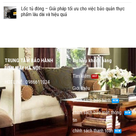
Lốc tủ đông – Giải pháp tối ưu cho việc bảo quản thực
phẩm lâu dài và hiệu quả
TRUNG TÂM BẢO HÀNH
Dịch vụ khách hàng
ĐIỆN MÁY HÀ NỘI
Tìm kiếm
HOTLINE : 0986611024
Giới thiệu
chính sách bảo hành
chính sách bảo mật thông
tin
chính sách thanh toán