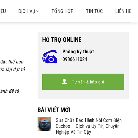
IỆU
DỊCH VỤ
TỔNG HỢP
TIN TỨC
LIÊN HỆ
HỖ TRỢ ONLINE
Phòng kỹ thuật
0986611024
 đặt
thế nào
ữa lắp đặt tủ
Tư vấn & báo giá
hành để tủ
BÀI VIẾT MỚI
Sửa Chữa Bảo Hành Nồi Cơm Điện
Cuckoo – Dịch vụ Uy Tín, Chuyên
Nghiệp Và Tin Cậy