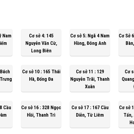
Lý Nam
Cơ sở 4: 145
Cơ sở 5: Ngã 4 Nam
Cơ Sở 6
Kiếm
Nguyễn Văn Cừ,
Hồng, Đông Anh
Bàn
Long Biên
 Bách
Cơ sở 10 : 165 Thái
Cơ sở 11 : 129
Cơ s
 Trưng
Hà, Đống Đa
Nguyễn Trãi, Thanh
Quang
Xuân
18 Cầu
Cơ sở 16 : 328 Ngọc
Cơ sở 17 : 167 Cầu
Cơ sở 1
Đàm
Hồi, Thanh Trì
Diễn, Từ Liêm
Tấn,
H