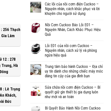
Các lỗi của nồi cơm điện Cuckoo –
Nguyên nhân, cách khắc phục và lời
khuyên cho người sử dụng
Nồi Cơm Cuckoo Báo Lỗi E01 –
 : 256 Thạch
Nguyên Nhân, Cách Khắc Phục Hiệu
Quả
, Gia Lâm
Lỗi E01 của nồi cơm Cuckoo –
Nguyên nhân, cách xử lý và phòng
ngừa hiệu quả
ở 12 : 278
 Trung, Hà
Trung tâm bảo hành Cuckoo – Địa chỉ
uy tín dành cho những chiếc máy móc
Đông
đáng tin cậy của gia đình bạn
Sửa chữa nồi cơm điện Cuckoo – Bí
8 : Lê Trọng
quyết giữ gìn thiết bị gia dụng luôn
 An Khách,
như mới và an toàn
oài Đức
Bí Quyết Bảo Hành Nồi Cơm Cuckoo