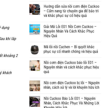
Hướng dẫn sửa nồi cơm điện Cuckoo
– Cẩm nang từ chuyên gia để bảo trì
và khắc phục sự cố hiệu quả
Giải Mã Lỗi E01 Nồi Cơm Cuckoo –
sử dụng
Nguyên Nhân Và Cách Khắc Phục
Hiệu Quả
au khi lắp
Mã lỗi nồi Cuchen – Bí quyết khắc
phục sự cố nhanh chóng và hiệu quả
mất khoảng 2
Nồi cơm điện Cuckoo báo lỗi E01 –
Nguyên nhân và cách khắc phục hiệu
quả
uý khách
Nồi cơm điện Cuckoo bị lỗi – Nguyên
nhân, cách xử lý và lời khuyên hữu ích
Nồi Cuckoo Báo Lỗi E01 – Nguyên
Nhân, Cách Khắc Phục Và Những Lời
Khuyên Hữu Ích