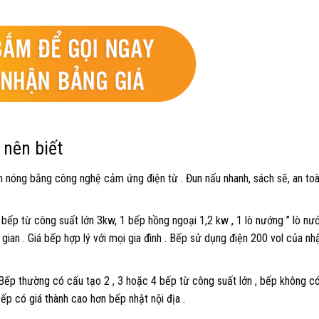
 nên biết
n nóng bằng công nghệ cảm ứng điện từ . Đun nấu nhanh, sách sẽ, an to
bếp từ công suất lớn 3kw, 1 bếp hồng ngoại 1,2 kw , 1 lò nướng ” lò nư
i gian . Giá bếp hợp lý với mọi gia đình . Bếp sử dụng điện 200 vol của n
 Bếp thường có cấu tạo 2 , 3 hoặc 4 bếp từ công suất lớn , bếp không c
ếp có giá thành cao hơn bếp nhật nội địa .