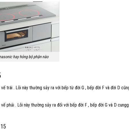
nasonic hay hỏng bộ phận nào
5
ế trái . Lỗi này thường sảy ra với bếp từ đời G , bếp đời F và đời D cũng
vế phải . Lỗi này thường sảy ra đối với bếp đời F , bếp đời G và D cungg
H15