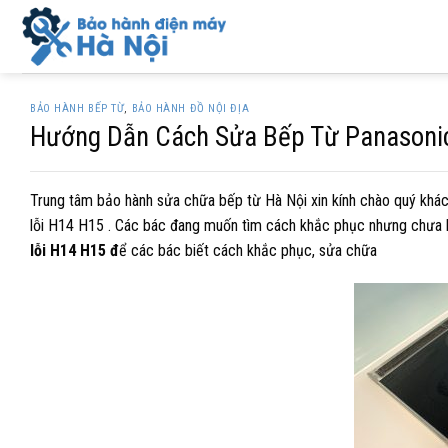
Skip
to
content
BẢO HÀNH BẾP TỪ
,
BẢO HÀNH ĐỒ NỘI ĐỊA
Hướng Dẫn Cách Sửa Bếp Từ Panasonic
Trung tâm bảo hành sửa chữa bếp từ Hà Nội xin kính chào quý khá
lỗi H14 H15 . Các bác đang muốn tìm cách khắc phục nhưng chưa b
lỗi H14 H15 đ
ể các bác biết cách khắc phục, sửa chữa