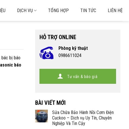
IỆU
DỊCH VỤ
TỔNG HỢP
TIN TỨC
LIÊN HỆ
HỖ TRỢ ONLINE
Phòng kỹ thuật
0986611024
 bác bị báo
nasonic báo
Tư vấn & báo giá
BÀI VIẾT MỚI
Sửa Chữa Bảo Hành Nồi Cơm Điện
Cuckoo – Dịch vụ Uy Tín, Chuyên
Nghiệp Và Tin Cậy