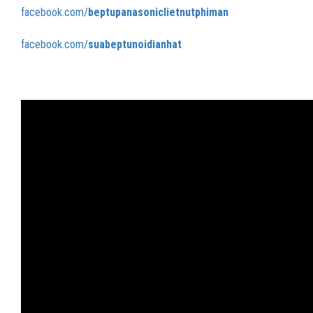
facebook.com/
beptupanasoniclietnutphiman
facebook.com/
suabeptunoidianhat