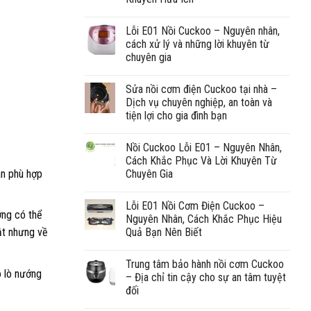
Lỗi E01 Nồi Cuckoo – Nguyên nhân,
cách xử lý và những lời khuyên từ
chuyên gia
Sửa nồi cơm điện Cuckoo tại nhà –
Dịch vụ chuyên nghiệp, an toàn và
tiện lợi cho gia đình bạn
Nồi Cuckoo Lỗi E01 – Nguyên Nhân,
Cách Khắc Phục Và Lời Khuyên Từ
àn phù hợp
Chuyên Gia
Lỗi E01 Nồi Cơm Điện Cuckoo –
ớng có thể
Nguyên Nhân, Cách Khắc Phục Hiệu
Quả Bạn Nên Biết
hật nhưng về
Trung tâm bảo hành nồi cơm Cuckoo
ó lò nướng
– Địa chỉ tin cậy cho sự an tâm tuyệt
đối