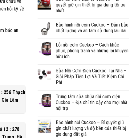
sửa chữa và
quyết giữ gìn thiết bị gia dụng tối ưu
nên hỏi kỹ về
nhất
Bảo hành nồi cơm Cuckoo – Đảm bảo
đảm bảo an
chất lượng và an tâm sử dụng lâu dài
Lỗi nồi cơm Cuckoo – Cách khắc
phục, phòng tránh và những lời khuyên
hữu ích
Sửa Nồi Cơm Điện Cuckoo Tại Nhà –
Giải Pháp Tiện Lợi Và Tiết Kiệm Chi
Phí
 : 256 Thạch
Trung tâm sửa chữa nồi cơm điện
, Gia Lâm
Cuckoo – Địa chỉ tin cậy cho mọi nhà
nội trợ
Bảo hành nồi Cuckoo – Bí quyết giữ
gìn chất lượng và độ bền của thiết bị
ở 12 : 278
gia dụng đắt giá
 Trung, Hà