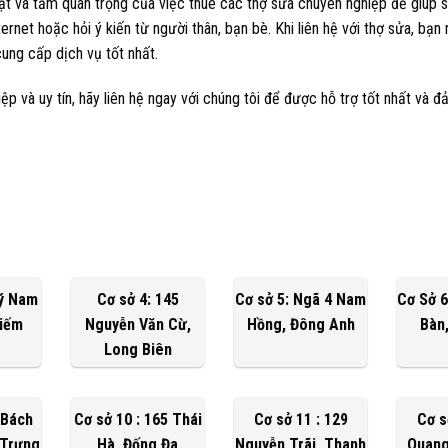
Nhật và tầm quan trọng của việc thuê các thợ sửa chuyên nghiệp để giúp 
rnet hoặc hỏi ý kiến ​​từ người thân, bạn bè. Khi liên hệ với thợ sửa, bạn 
ung cấp dịch vụ tốt nhất.
 và uy tín, hãy liên hệ ngay với chúng tôi để được hỗ trợ tốt nhất và 
Lý Nam
Cơ sở 4: 145
Cơ sở 5: Ngã 4 Nam
Cơ Sở 6
Kiếm
Nguyễn Văn Cừ,
Hồng, Đông Anh
Bàn
Long Biên
 Bách
Cơ sở 10 : 165 Thái
Cơ sở 11 : 129
Cơ s
 Trưng
Hà, Đống Đa
Nguyễn Trãi, Thanh
Quang