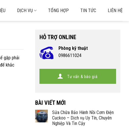
IỆU
DỊCH VỤ
TỔNG HỢP
TIN TỨC
LIÊN HỆ
HỖ TRỢ ONLINE
Phòng kỹ thuật
0986611024
hể gặp phải
 để khắc
Tư vấn & báo giá
BÀI VIẾT MỚI
Sửa Chữa Bảo Hành Nồi Cơm Điện
Cuckoo – Dịch vụ Uy Tín, Chuyên
Nghiệp Và Tin Cậy