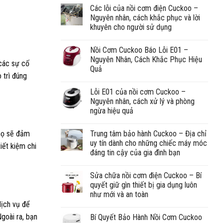
Các lỗi của nồi cơm điện Cuckoo –
Nguyên nhân, cách khắc phục và lời
khuyên cho người sử dụng
Nồi Cơm Cuckoo Báo Lỗi E01 –
Nguyên Nhân, Cách Khắc Phục Hiệu
 các sự cố
Quả
 trì đúng
Lỗi E01 của nồi cơm Cuckoo –
Nguyên nhân, cách xử lý và phòng
ngừa hiệu quả
Trung tâm bảo hành Cuckoo – Địa chỉ
 họ sẽ đảm
uy tín dành cho những chiếc máy móc
iết kiệm chi
đáng tin cậy của gia đình bạn
Sửa chữa nồi cơm điện Cuckoo – Bí
quyết giữ gìn thiết bị gia dụng luôn
như mới và an toàn
dịch vụ để
goài ra, bạn
Bí Quyết Bảo Hành Nồi Cơm Cuckoo