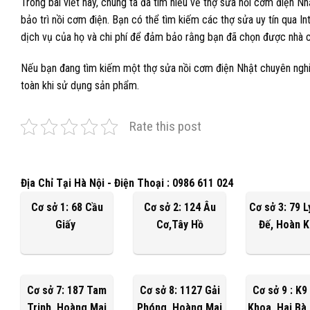
Trong bài viết này, chúng ta đã tìm hiểu về thợ sửa nồi cơm điện 
bảo trì nồi cơm điện. Bạn có thể tìm kiếm các thợ sửa uy tín qua Inte
dịch vụ của họ và chi phí để đảm bảo rằng bạn đã chọn được nhà c
Nếu bạn đang tìm kiếm một thợ sửa nồi cơm điện Nhật chuyên nghiệp
toàn khi sử dụng sản phẩm.
Rate this post
Địa Chỉ Tại Hà Nội - Điện Thoại : 0986 611 024
Cơ sở 1: 68 Cầu
Cơ sở 2: 124 Âu
Cơ sở 3: 79 
Giấy
Cơ,Tây Hồ
Đế, Hoàn 
Cơ sở 7: 187 Tam
Cơ sở 8: 1127 Gải
Cơ sở 9 : K9
Trinh, Hoàng Mai
Phóng, Hoàng Mai
Khoa, Hai Bà