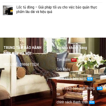
Lốc tủ đông – Giải pháp tối ưu cho việc bảo quản thực
phẩm lâu dài và hiệu quả
TRUNG TÂM BẢO HÀNH
Dịch vụ khách hàng
ĐIỆN MÁY HÀ NỘI
Tìm kiếm
HOTLINE : 0986611024
Giới thiệu
chính sách bảo hành
chính sách bảo mật thông
tin
chính sách thanh toán