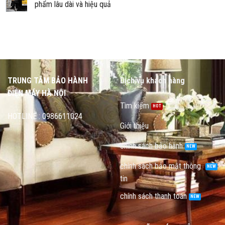
phẩm lâu dài và hiệu quả
TRUNG TÂM BẢO HÀNH
Dịch vụ khách hàng
ĐIỆN MÁY HÀ NỘI
Tìm kiếm
HOTLINE : 0986611024
Giới thiệu
chính sách bảo hành
chính sách bảo mật thông
tin
chính sách thanh toán