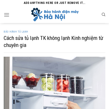
Skip
ADD ANYTHING HERE OR JUST REMOVE IT...
to
content
BẢO HÀNH TỦ LẠNH
Cách sửa tủ lạnh TK không lạnh Kinh nghiệm từ
chuyên gia