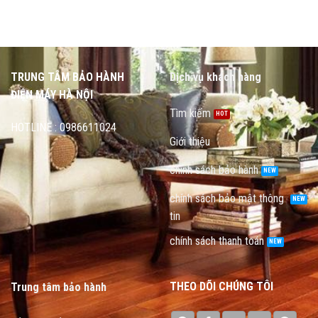
TRUNG TÂM BẢO HÀNH
Dịch vụ khách hàng
ĐIỆN MÁY HÀ NỘI
Tìm kiếm
HOTLINE : 0986611024
Giới thiệu
chính sách bảo hành
chính sách bảo mật thông
tin
chính sách thanh toán
THEO DÕI CHÚNG TÔI
Trung tâm bảo hành