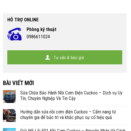
HỖ TRỢ ONLINE
Phòng kỹ thuật
0986611024
Tư vấn & báo giá
BÀI VIẾT MỚI
Sửa Chữa Bảo Hành Nồi Cơm Điện Cuckoo – Dịch vụ Uy
Tín, Chuyên Nghiệp Và Tin Cậy
Hướng dẫn sửa nồi cơm điện Cuckoo – Cẩm nang từ
chuyên gia để bảo trì và khắc phục sự cố hiệu quả
Giải Mã Lỗi E01 Nồi Cơm Cuckoo – Nguyên Nhân Và Cách