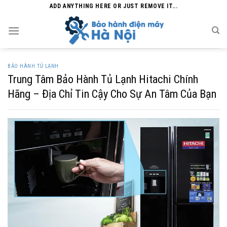
Skip
ADD ANYTHING HERE OR JUST REMOVE IT...
to
content
BẢO HÀNH TỦ LẠNH
Trung Tâm Bảo Hành Tủ Lạnh Hitachi Chính
Hãng – Địa Chỉ Tin Cậy Cho Sự An Tâm Của Bạn