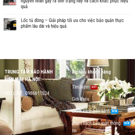
nguyên nhân gây ra tình trạng này và cách khắc phục hiệu
quả
Lốc tủ đông – Giải pháp tối ưu cho việc bảo quản thực
phẩm lâu dài và hiệu quả
TRUNG TÂM BẢO HÀNH
Dịch vụ khách hàng
ĐIỆN MÁY HÀ NỘI
Tìm kiếm
HOTLINE : 0986611024
Giới thiệu
chính sách bảo hành
chính sách bảo mật thông
tin