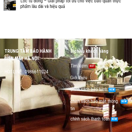
Lốc tủ đông – Giải pháp tối ưu cho việc bảo quản thực
phẩm lâu dài và hiệu quả
TRUNG TÂM BẢO HÀNH
Dịch vụ khách hàng
ĐIỆN MÁY HÀ NỘI
Tìm kiếm
HOTLINE : 0986611024
Giới thiệu
chính sách bảo hành
chính sách bảo mật thông
tin
chính sách thanh toán