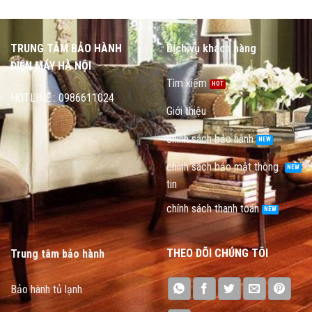
TRUNG TÂM BẢO HÀNH
Dịch vụ khách hàng
ĐIỆN MÁY HÀ NỘI
Tìm kiếm
HOTLINE : 0986611024
Giới thiệu
chính sách bảo hành
chính sách bảo mật thông
tin
chính sách thanh toán
THEO DÕI CHÚNG TÔI
Trung tâm bảo hành
Bảo hành tủ lạnh