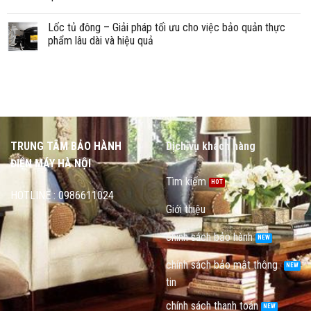
Lốc tủ đông – Giải pháp tối ưu cho việc bảo quản thực
phẩm lâu dài và hiệu quả
TRUNG TÂM BẢO HÀNH
Dịch vụ khách hàng
ĐIỆN MÁY HÀ NỘI
Tìm kiếm
HOTLINE : 0986611024
Giới thiệu
chính sách bảo hành
chính sách bảo mật thông
tin
chính sách thanh toán