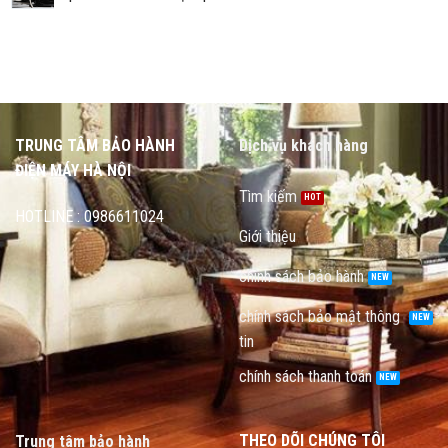
TRUNG TÂM BẢO HÀNH
Dịch vụ khách hàng
ĐIỆN MÁY HÀ NỘI
Tìm kiếm
HOTLINE : 0986611024
Giới thiệu
chính sách bảo hành
chính sách bảo mật thông
tin
chính sách thanh toán
THEO DÕI CHÚNG TÔI
Trung tâm bảo hành