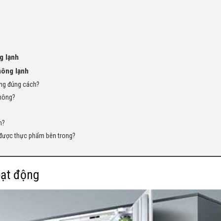
g lạnh
hông lạnh
động đúng cách?
không?
n?
t được thực phẩm bên trong?
oạt động