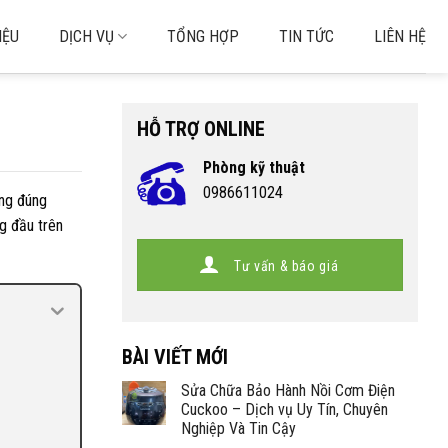
IỆU
DỊCH VỤ
TỔNG HỢP
TIN TỨC
LIÊN HỆ
HỖ TRỢ ONLINE
Phòng kỹ thuật
0986611024
ộng đúng
g đầu trên
Tư vấn & báo giá
BÀI VIẾT MỚI
Sửa Chữa Bảo Hành Nồi Cơm Điện
Cuckoo – Dịch vụ Uy Tín, Chuyên
Nghiệp Và Tin Cậy