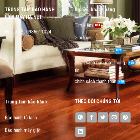
TRUNG TÂM BẢO HÀNH
Dịch vụ khách hàng
ĐIỆN MÁY HÀ NỘI
Tìm kiếm
HOTLINE : 0986611024
Giới thiệu
chính sách bảo hành
chính sách bảo mật thông
tin
chính sách thanh toán
THEO DÕI CHÚNG TÔI
Trung tâm bảo hành
Bảo hành tủ lạnh
Bảo hành máy giặt