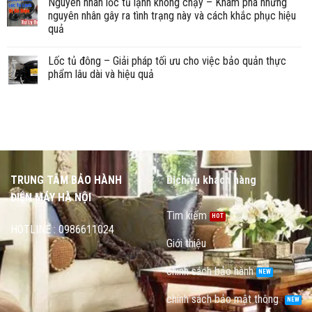
Nguyên nhân lốc tủ lạnh không chạy – Khám phá những
nguyên nhân gây ra tình trạng này và cách khắc phục hiệu
quả
Lốc tủ đông – Giải pháp tối ưu cho việc bảo quản thực
phẩm lâu dài và hiệu quả
TRUNG TÂM BẢO HÀNH
Dịch vụ khách hàng
ĐIỆN MÁY HÀ NỘI
Tìm kiếm
HOTLINE : 0986611024
Giới thiệu
chính sách bảo hành
chính sách bảo mật thông