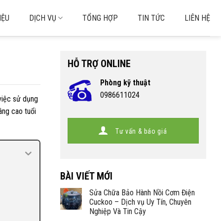
IỆU
DỊCH VỤ
TỔNG HỢP
TIN TỨC
LIÊN HỆ
HỖ TRỢ ONLINE
Phòng kỹ thuật
0986611024
 việc sử dụng
âng cao tuổi
Tư vấn & báo giá
BÀI VIẾT MỚI
Sửa Chữa Bảo Hành Nồi Cơm Điện
Cuckoo – Dịch vụ Uy Tín, Chuyên
Nghiệp Và Tin Cậy