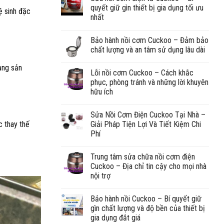
quyết giữ gìn thiết bị gia dụng tối ưu
ệ sinh đặc
nhất
Bảo hành nồi cơm Cuckoo – Đảm bảo
chất lượng và an tâm sử dụng lâu dài
ụng sản
Lỗi nồi cơm Cuckoo – Cách khắc
phục, phòng tránh và những lời khuyên
hữu ích
Sửa Nồi Cơm Điện Cuckoo Tại Nhà –
c thay thế
Giải Pháp Tiện Lợi Và Tiết Kiệm Chi
Phí
Trung tâm sửa chữa nồi cơm điện
Cuckoo – Địa chỉ tin cậy cho mọi nhà
nội trợ
Bảo hành nồi Cuckoo – Bí quyết giữ
gìn chất lượng và độ bền của thiết bị
gia dụng đắt giá