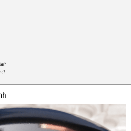
oàn?
ông?
ạnh