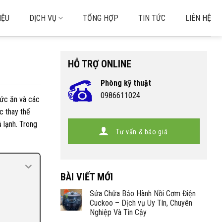
IỆU
DỊCH VỤ
TỔNG HỢP
TIN TỨC
LIÊN HỆ
HỖ TRỢ ONLINE
Phòng kỹ thuật
0986611024
hức ăn và các
c thay thế
ủ lạnh. Trong
Tư vấn & báo giá
BÀI VIẾT MỚI
Sửa Chữa Bảo Hành Nồi Cơm Điện
Cuckoo – Dịch vụ Uy Tín, Chuyên
Nghiệp Và Tin Cậy