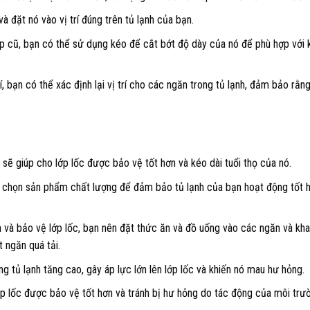
à đặt nó vào vị trí đúng trên tủ lạnh của bạn.
lớp cũ, bạn có thể sử dụng kéo để cắt bớt độ dày của nó để phù hợp với 
trí, bạn có thể xác định lại vị trí cho các ngăn trong tủ lạnh, đảm bảo rằ
 sẽ giúp cho lớp lốc được bảo vệ tốt hơn và kéo dài tuổi thọ của nó.
nên chọn sản phẩm chất lượng để đảm bảo tủ lạnh của bạn hoạt động tốt 
n và bảo vệ lớp lốc, bạn nên đặt thức ăn và đồ uống vào các ngăn và kh
 ngăn quá tải.
ng tủ lạnh tăng cao, gây áp lực lớn lên lớp lốc và khiến nó mau hư hỏng.
 lớp lốc được bảo vệ tốt hơn và tránh bị hư hỏng do tác động của môi trư