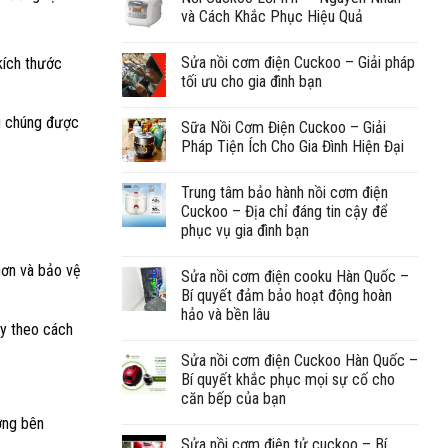
và Cách Khắc Phục Hiệu Quả
Sửa nồi cơm điện Cuckoo – Giải pháp
kích thước
tối ưu cho gia đình bạn
ng chúng được
Sữa Nồi Cơm Điện Cuckoo – Giải
Pháp Tiện Ích Cho Gia Đình Hiện Đại
Trung tâm bảo hành nồi cơm điện
Cuckoo – Địa chỉ đáng tin cậy để
phục vụ gia đình bạn
hơn và bảo vệ
Sửa nồi cơm điện cooku Hàn Quốc –
Bí quyết đảm bảo hoạt động hoàn
hảo và bền lâu
ay theo cách
Sửa nồi cơm điện Cuckoo Hàn Quốc –
Bí quyết khắc phục mọi sự cố cho
căn bếp của bạn
ờng bên
Sửa nồi cơm điện tử cuckoo – Bí