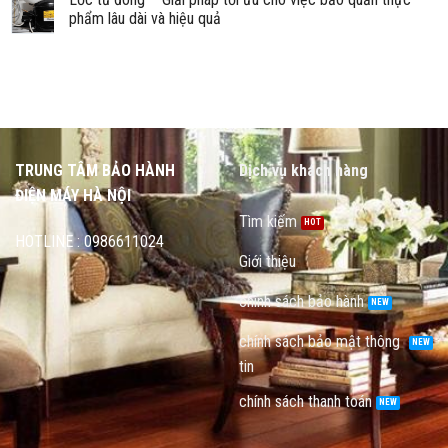
phẩm lâu dài và hiệu quả
TRUNG TÂM BẢO HÀNH
Dịch vụ khách hàng
ĐIỆN MÁY HÀ NỘI
Tìm kiếm
HOTLINE : 0986611024
Giới thiệu
chính sách bảo hành
chính sách bảo mật thông
tin
chính sách thanh toán