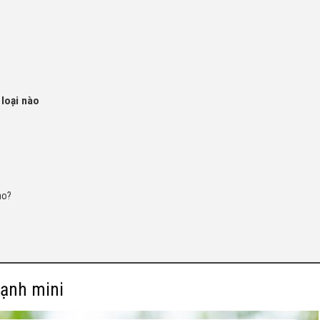
 loại nào
ào?
lạnh mini