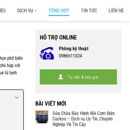
IỆU
DỊCH VỤ
TỔNG HỢP
TIN TỨC
LIÊN HỆ
HỖ TRỢ ONLINE
Phòng kỹ thuật
0986611024
 chọn phổ biến
phù hợp với
ua tủ lạnh
Tư vấn & báo giá
BÀI VIẾT MỚI
Sửa Chữa Bảo Hành Nồi Cơm Điện
Cuckoo – Dịch vụ Uy Tín, Chuyên
Nghiệp Và Tin Cậy