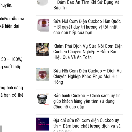
– Đảm Bảo An Tâm Khi Sử Dụng Và
chuyển.
Bảo Trì
 nhiều mẫu mã
Sửa Nồi Cơm Điện Cuckoo Hàn Quốc
kế hiện đại
– Bí quyết duy trì hương vị tốt nhất
cho căn bếp của bạn
Khám Phá Dịch Vụ Sửa Nồi Cơm Điện
Cuchen Chuyên Nghiệp – Đảm Bảo
Hiệu Quả Và An Toàn
ừ 50 – 100W,
ng suất thấp
Sửa Nồi Cơm Điện Cuckoo – Dịch Vụ
Chuyên Nghiệp Khắc Phục Mọi Hư
Hỏng
ững tính năng
mà bạn có thể
Bảo hành Cuckoo – Chính sách uy tín
giúp khách hàng yên tâm sử dụng
đồng hồ cao cấp
Địa chỉ sửa nồi cơm điện Cuckoo uy
tín – Đảm bảo chất lượng dịch vụ và
sự tin cậy