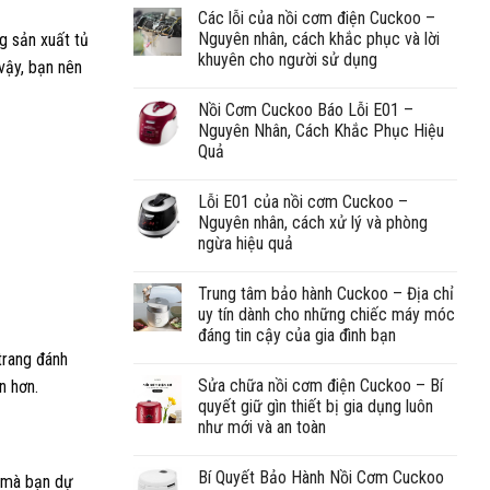
Các lỗi của nồi cơm điện Cuckoo –
Nguyên nhân, cách khắc phục và lời
g sản xuất tủ
khuyên cho người sử dụng
vậy, bạn nên
Nồi Cơm Cuckoo Báo Lỗi E01 –
Nguyên Nhân, Cách Khắc Phục Hiệu
Quả
Lỗi E01 của nồi cơm Cuckoo –
Nguyên nhân, cách xử lý và phòng
ngừa hiệu quả
Trung tâm bảo hành Cuckoo – Địa chỉ
uy tín dành cho những chiếc máy móc
đáng tin cậy của gia đình bạn
trang đánh
Sửa chữa nồi cơm điện Cuckoo – Bí
n hơn.
quyết giữ gìn thiết bị gia dụng luôn
như mới và an toàn
Bí Quyết Bảo Hành Nồi Cơm Cuckoo
n mà bạn dự