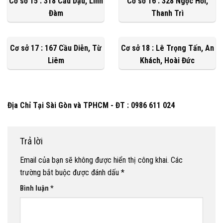
Cơ sở 15 : 318 Cầu Dậu, Linh
Cơ sở 16 : 328 Ngọc Hồi,
Đàm
Thanh Trì
Cơ sở 17 : 167 Cầu Diễn, Từ
Cơ sở 18 : Lê Trọng Tấn, An
Liêm
Khách, Hoài Đức
Địa Chỉ Tại Sài Gòn và TPHCM - ĐT : 0986 611 024
Trả lời
Email của bạn sẽ không được hiển thị công khai.
Các
trường bắt buộc được đánh dấu
*
Bình luận
*