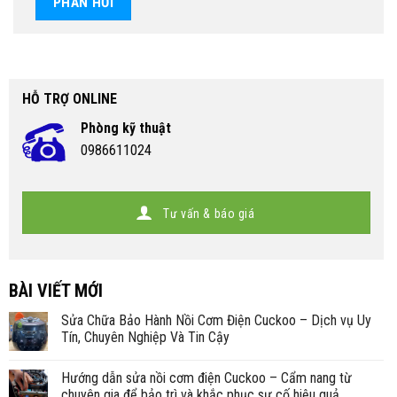
HỖ TRỢ ONLINE
Phòng kỹ thuật
0986611024
Tư vấn & báo giá
BÀI VIẾT MỚI
Sửa Chữa Bảo Hành Nồi Cơm Điện Cuckoo – Dịch vụ Uy
Tín, Chuyên Nghiệp Và Tin Cậy
Hướng dẫn sửa nồi cơm điện Cuckoo – Cẩm nang từ
chuyên gia để bảo trì và khắc phục sự cố hiệu quả