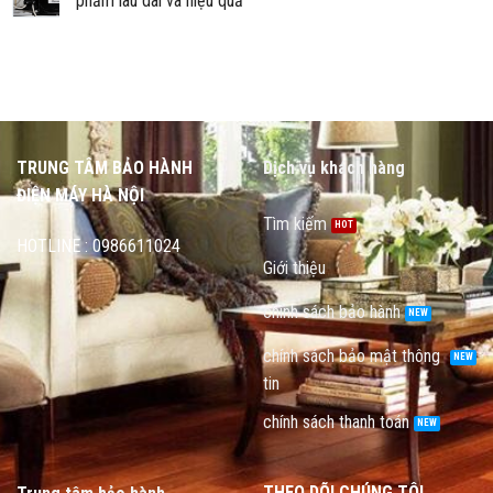
phẩm lâu dài và hiệu quả
TRUNG TÂM BẢO HÀNH
Dịch vụ khách hàng
ĐIỆN MÁY HÀ NỘI
Tìm kiếm
HOTLINE : 0986611024
Giới thiệu
chính sách bảo hành
chính sách bảo mật thông
tin
chính sách thanh toán
THEO DÕI CHÚNG TÔI