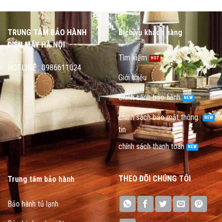
TRUNG TÂM BẢO HÀNH
Dịch vụ khách hàng
ĐIỆN MÁY HÀ NỘI
Tìm kiếm
HOTLINE : 0986611024
Giới thiệu
chính sách bảo hành
chính sách bảo mật thông
tin
chính sách thanh toán
THEO DÕI CHÚNG TÔI
Trung tâm bảo hành
Bảo hành tủ lạnh