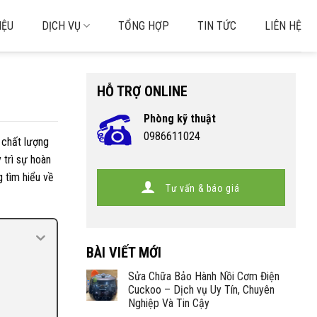
IỆU
DỊCH VỤ
TỔNG HỢP
TIN TỨC
LIÊN HỆ
HỖ TRỢ ONLINE
Phòng kỹ thuật
0986611024
à chất lượng
 trì sự hoàn
g tìm hiểu về
Tư vấn & báo giá
BÀI VIẾT MỚI
Sửa Chữa Bảo Hành Nồi Cơm Điện
Cuckoo – Dịch vụ Uy Tín, Chuyên
Nghiệp Và Tin Cậy