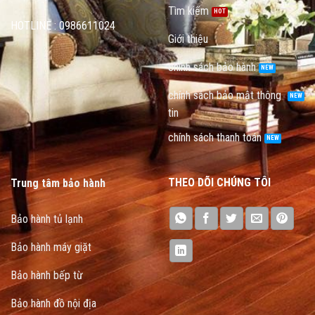
Tìm kiếm
HOTLINE : 0986611024
Giới thiệu
chính sách bảo hành
chính sách bảo mật thông
tin
chính sách thanh toán
THEO DÕI CHÚNG TÔI
Trung tâm bảo hành
Bảo hành tủ lạnh
Bảo hành máy giặt
Bảo hành bếp từ
Bảo hành đồ nội địa