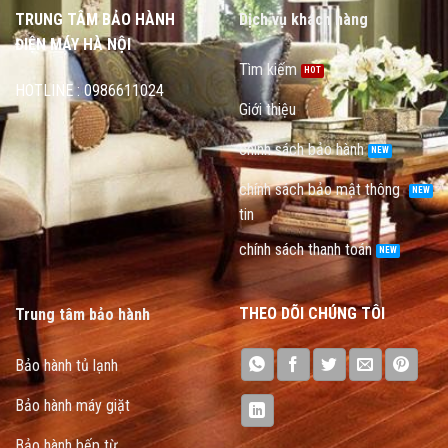
TRUNG TÂM BẢO HÀNH
Dịch vụ khách hàng
ĐIỆN MÁY HÀ NỘI
Tìm kiếm
HOTLINE : 0986611024
Giới thiệu
chính sách bảo hành
chính sách bảo mật thông
tin
chính sách thanh toán
THEO DÕI CHÚNG TÔI
Trung tâm bảo hành
Bảo hành tủ lạnh
Bảo hành máy giặt
Bảo hành bếp từ