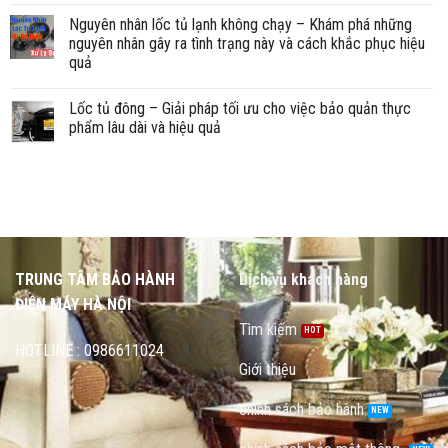
Nguyên nhân lốc tủ lạnh không chạy – Khám phá những
nguyên nhân gây ra tình trạng này và cách khắc phục hiệu
quả
Lốc tủ đông – Giải pháp tối ưu cho việc bảo quản thực
phẩm lâu dài và hiệu quả
TRUNG TÂM BẢO HÀNH
Dịch vụ khách hàng
ĐIỆN MÁY HÀ NỘI
Tìm kiếm
HOTLINE : 0986611024
Giới thiệu
chính sách bảo hành