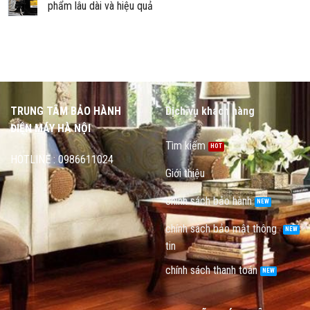
phẩm lâu dài và hiệu quả
TRUNG TÂM BẢO HÀNH
Dịch vụ khách hàng
ĐIỆN MÁY HÀ NỘI
Tìm kiếm
HOTLINE : 0986611024
Giới thiệu
chính sách bảo hành
chính sách bảo mật thông
tin
chính sách thanh toán