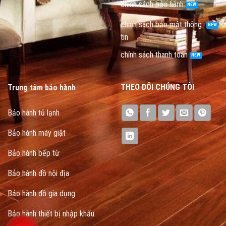
chính sách bảo hành
chính sách bảo mật thông
tin
chính sách thanh toán
THEO DÕI CHÚNG TÔI
Trung tâm bảo hành
Bảo hành tủ lạnh
Bảo hành máy giặt
Bảo hành bếp từ
Bảo hành đồ nội địa
Bảo hành đồ gia dụng
Bảo hành thiết bị nhập khẩu