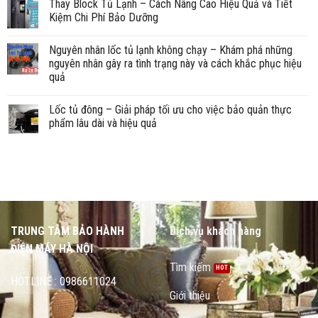
Thay Block Tủ Lạnh – Cách Nâng Cao Hiệu Quả và Tiết
Kiệm Chi Phí Bảo Dưỡng
Nguyên nhân lốc tủ lạnh không chạy – Khám phá những
nguyên nhân gây ra tình trạng này và cách khắc phục hiệu
quả
Lốc tủ đông – Giải pháp tối ưu cho việc bảo quản thực
phẩm lâu dài và hiệu quả
TRUNG TÂM BẢO HÀNH
Dịch vụ khách hàng
ĐIỆN MÁY HÀ NỘI
Tìm kiếm
HOTLINE : 0986611024
Giới thiệu