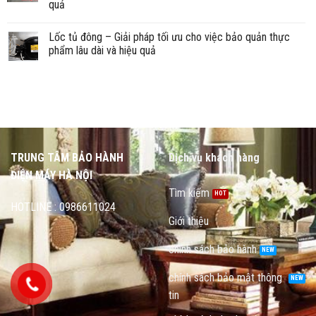
quả
Lốc tủ đông – Giải pháp tối ưu cho việc bảo quản thực
phẩm lâu dài và hiệu quả
TRUNG TÂM BẢO HÀNH
Dịch vụ khách hàng
ĐIỆN MÁY HÀ NỘI
Tìm kiếm
HOTLINE : 0986611024
Giới thiệu
chính sách bảo hành
chính sách bảo mật thông
tin